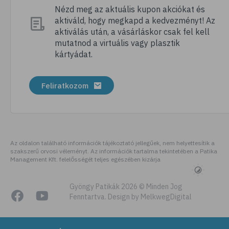
# nátha
Nézd meg az aktuális kupon akciókat és
aktiváld, hogy megkapd a kedvezményt! Az
# megfázás
aktiválás után, a vásárláskor csak fel kell
# influenza
mutatnod a virtuális vagy plasztik
kártyádat.
# fertőző betegségek
# vírusok
Feliratkozom
# köhögés
# orrfolyás
# C-vitamin
# immunrendszer
Az oldalon található információk tájékoztató jellegűek, nem helyettesítik a
szakszerű orvosi véleményt. Az információk tartalma tekintetében a Patika
# immunerősítés
Management Kft. felelősségét teljes egészében kizárja
# szellőztetés
# kézmosás
Gyöngy Patikák 2026 © Minden Jog
Fenntartva. Design by MelkwegDigital
# szépségápolás
# bőrápolás