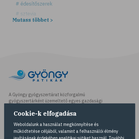
# édesítőszerek
# sztevia
Mutass többet >
# fogadalom
# egészséges életmód
# diéta
# fogyókúra
# életmódváltás
# célkitűzés
# étkezési napló
# hal
A Gyöngy gyógyszertárat közforgalmú
gyógyszertárként üzemeltető egyes gazdasági
# egészséges táplálkozás
társaságok felelnek az adott gyógyszertár
Cookie-k elfogadása
# omega-3
működésért. A Gyöngy gyógyszertárak listáját és
elérhetőségeit a
Gyógyszertár kereső
oldalon
# D-vitamin
Weboldalunk a használat megkönnyítése és
tekintheti meg.
működtetése céljából, valamint a felhasználói élmény
# A-vitamin
javításának érdekében analitikai sütiket használ. További