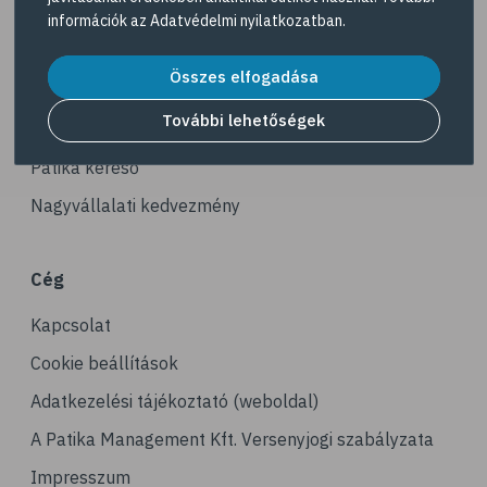
Navigáció
# ásványi anyagok
információk az
Adatvédelmi nyilatkozatban
.
# reuma
Akciós termékek
Összes elfogadása
# ízületi fájdalom
Dermokozmetikumok
# ízületek
További lehetőségek
Gyöngy Patika Magazin
# csontok
Patika kereső
# csontritkulás
Nagyvállalati kedvezmény
# porckopás
# derékfájás
Cég
# csonttörés
Kapcsolat
# mozgásszervi problémák
# köszvény
Cookie beállítások
# ínhüvelygyulladás
Adatkezelési tájékoztató (weboldal)
# tél
A Patika Management Kft. Versenyjogi szabályzata
# gyógynövények
Impresszum