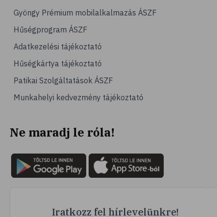
# hipertónia
Gyöngy Prémium mobilalkalmazás ÁSZF
# magas vérnyomás
Hűségprogram ÁSZF
# vérnyomásmérés
Adatkezelési tájékoztató
# kardiológia
Hűségkártya tájékoztató
# kardiovaszkuláris betegségek
Patikai Szolgáltatások ÁSZF
# szív- és érrendszer
Munkahelyi kedvezmény tájékoztató
# vérnyomás
# sport
Ne maradj le róla!
# mozgás
# család
# pszichológia
# hátfájás
# gerinc
# vérnyomáscsökkentés
Iratkozz fel hírlevelünkre!