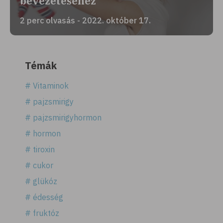
bevezetéséhez
2 perc olvasás - 2022. október 17.
Témák
# Vitaminok
# pajzsmirigy
# pajzsmirigyhormon
# hormon
# tiroxin
# cukor
# glükóz
# édesség
# fruktóz