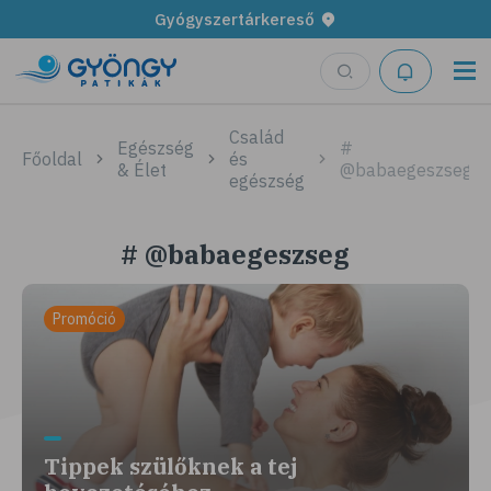
Gyógyszertárkereső
Család
Egészség
#
Főoldal
és
& Élet
@babaegeszseg
egészség
# @babaegeszseg
Promóció
Tippek szülőknek a tej