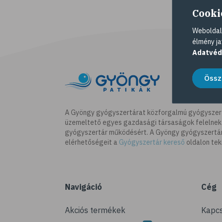
Cooki
Weboldalu
élmény ja
Adatvéd
Össz
A Gyöngy gyógyszertárat közforgalmú gyógyszer
üzemeltető egyes gazdasági társaságok felelnek
gyógyszertár működésért. A Gyöngy gyógyszertára
elérhetőségeit a
Gyógyszertár kereső
oldalon tek
Navigáció
Cég
Akciós termékek
Kapcs