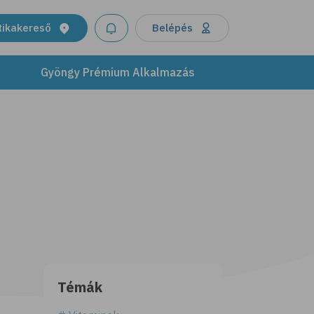
tikakereső
Belépés
Gyöngy Prémium Alkalmazás
Témák