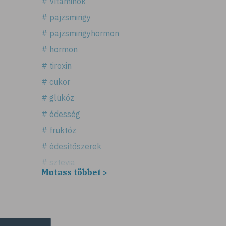
# Vitaminok
# pajzsmirigy
# pajzsmirigyhormon
# hormon
# tiroxin
# cukor
# glükóz
# édesség
# fruktóz
# édesítőszerek
# sztevia
Mutass többet >
# fogadalom
# egészséges életmód
# diéta