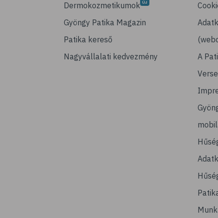
Dermokozmetikumok
Cooki
Gyöngy Patika Magazin
Adatk
Patika kereső
(webo
Nagyvállalati kedvezmény
A Pat
Verse
Impr
Gyön
mobi
Hűsé
Adatk
Hűség
Patik
Munk