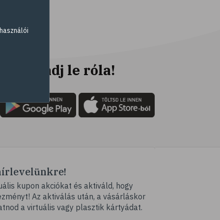
# fogyókúra
# életmódváltás
használói
# célkitűzés
# étkezési napló
# hal
Ne maradj le róla!
# egészséges táplálkozás
# omega-3
# D-vitamin
# A-vitamin
# ásványi anyagok
# reuma
hírlevelünkre!
# ízületi fájdalom
ális kupon akciókat és aktiváld, hogy
# ízületek
ményt! Az aktiválás után, a vásárláskor
# csontok
atnod a virtuális vagy plasztik kártyádat.