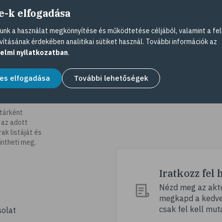
e-k elfogadása
nk a használat megkönnyítése és működtetése céljából, valamint a fel
vításának érdekében analitikai sütiket használ. További információk az
elmi nyilatkozatban
.
es elfogadása
További lehetőségek
tárként
 az adott
k listáját és
intheti meg.
Iratkozz fel 
Nézd meg az aktu
megkapd a kedvez
csak fel kell mut
olat