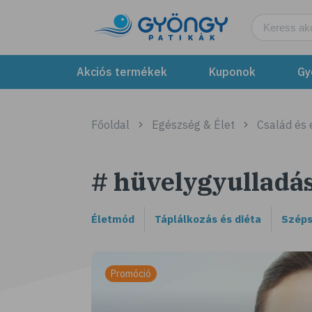
Akciós termékek
Kuponok
Gy
Főoldal
Egészség & Élet
Család és
# hüvelygyulladá
Életmód
Táplálkozás és diéta
Széps
Promóció