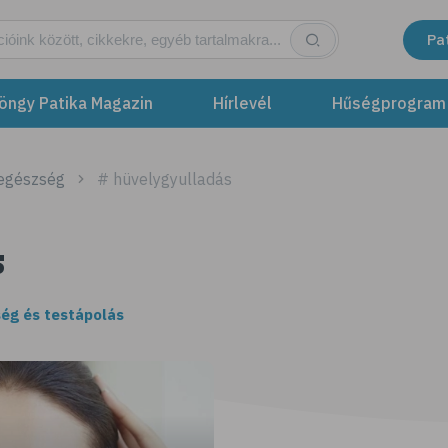
Pa
öngy Patika Magazin
Hírlevél
Hűségprogram
 egészség
# hüvelygyulladás
s
ég és testápolás