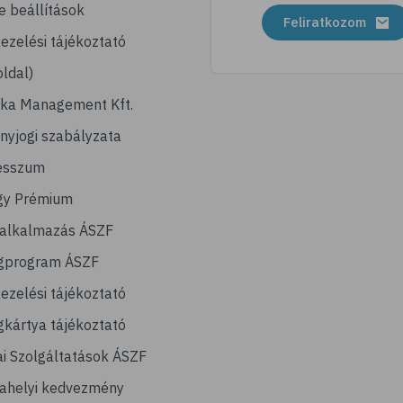
e beállítások
Feliratkozom
ezelési tájékoztató
ldal)
ika Management Kft.
nyjogi szabályzata
esszum
gy Prémium
lalkalmazás ÁSZF
gprogram ÁSZF
ezelési tájékoztató
kártya tájékoztató
ai Szolgáltatások ÁSZF
ahelyi kedvezmény