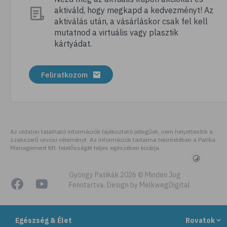
aktiváld, hogy megkapd a kedvezményt! Az
# megfázás
aktiválás után, a vásárláskor csak fel kell
# influenza
mutatnod a virtuális vagy plasztik
kártyádat.
# fertőző betegségek
# vírusok
Feliratkozom
# köhögés
# orrfolyás
# C-vitamin
# immunrendszer
Az oldalon található információk tájékoztató jellegűek, nem helyettesítik a
szakszerű orvosi véleményt. Az információk tartalma tekintetében a Patika
# immunerősítés
Management Kft. felelősségét teljes egészében kizárja
# szellőztetés
# kézmosás
Gyöngy Patikák 2026 © Minden Jog
Fenntartva. Design by MelkwegDigital
# szépségápolás
# bőrápolás
Egészség & Élet
Rovatok
# izlandi zuzmó