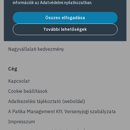
információk az
Adatvédelmi nyilatkozatban
.
# reuma
Akciós termékek
# ízületi fájdalom
Összes elfogadása
Dermokozmetikumok
# ízületek
Gyöngy Patika Magazin
További lehetőségek
# csontok
Patika kereső
# csontritkulás
Nagyvállalati kedvezmény
# porckopás
# derékfájás
Cég
# csonttörés
Kapcsolat
# mozgásszervi problémák
# köszvény
Cookie beállítások
# ínhüvelygyulladás
Adatkezelési tájékoztató (weboldal)
# tél
A Patika Management Kft. Versenyjogi szabályzata
# gyógynövények
Impresszum
# hipertónia