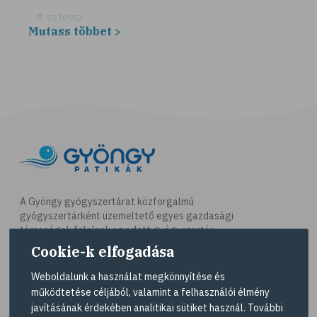
# sztevia
Mutass többet >
# fogadalom
# egészséges életmód
# diéta
# fogyókúra
# életmódváltás
# célkitűzés
# étkezési napló
# hal
A Gyöngy gyógyszertárat közforgalmú
gyógyszertárként üzemeltető egyes gazdasági
# egészséges táplálkozás
társaságok felelnek az adott gyógyszertár
# omega-3
működésért. A Gyöngy gyógyszertárak listáját és
Cookie-k elfogadása
elérhetőségeit a
Gyógyszertár kereső
oldalon
# D-vitamin
tekintheti meg.
Weboldalunk a használat megkönnyítése és
# A-vitamin
működtetése céljából, valamint a felhasználói élmény
Navigáció
javításának érdekében analitikai sütiket használ. További
# ásványi anyagok