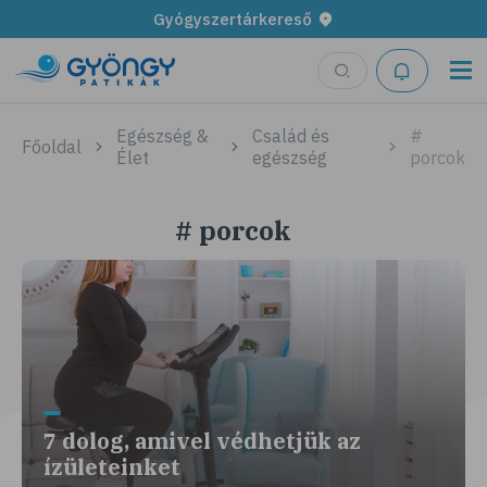
Gyógyszertárkereső
Egészség &
Család és
#
Főoldal
Élet
egészség
porcok
# porcok
7 dolog, amivel védhetjük az
ízületeinket