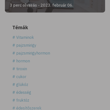
3 perc olvasás - 2023. február 06.
Témák
# Vitaminok
# pajzsmirigy
# pajzsmirigyhormon
# hormon
# tiroxin
# cukor
# glükóz
# édesség
# fruktóz
# édesítőszerek