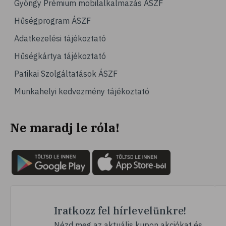
Gyöngy Prémium mobilalkalmazás ÁSZF
# magas vérnyomás
Hűségprogram ÁSZF
# vérnyomásmérés
Adatkezelési tájékoztató
# kardiológia
Hűségkártya tájékoztató
# kardiovaszkuláris betegségek
Patikai Szolgáltatások ÁSZF
# szív- és érrendszer
Munkahelyi kedvezmény tájékoztató
# vérnyomás
# sport
Ne maradj le róla!
# mozgás
# család
# pszichológia
# hátfájás
# gerinc
# vérnyomáscsökkentés
Iratkozz fel hírlevelünkre!
# nátha
Nézd meg az aktuális kupon akciókat és