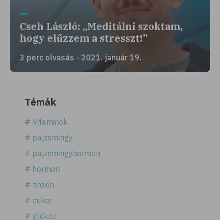
Cseh László: „Meditálni szoktam,
hogy elűzzem a stresszt!”
3 perc olvasás - 2021. január 19.
Témák
# Vitaminok
# pajzsmirigy
# pajzsmirigyhormon
# hormon
# tiroxin
# cukor
# glükóz