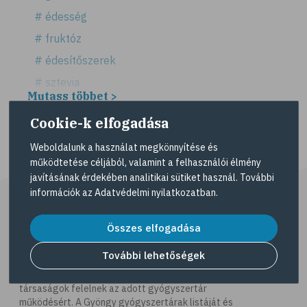
# édesség
# fruktóz
# édesítőszerek
# sztevia
Mutass többet >
# fogadalom
Cookie-k elfogadása
# egészséges életmód
# diéta
Weboldalunk a használat megkönnyítése és
működtetése céljából, valamint a felhasználói élmény
# fogyókúra
javításának érdekében analitikai sütiket használ. További
# életmódváltás
információk az
Adatvédelmi nyilatkozatban
.
# célkitűzés
Összes elfogadása
# étkezési napló
További lehetőségek
# hal
A Gyöngy gyógyszertárat közforgalmú
gyógyszertárként üzemeltető egyes gazdasági
# egészséges táplálkozás
társaságok felelnek az adott gyógyszertár
# omega-3
működésért. A Gyöngy gyógyszertárak listáját és