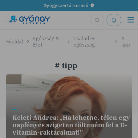
Gyógyszertárkereső
Egészség &
Család és
#
Főoldal
Élet
egészség
tipp
# tipp
Keleti Andrea: „Ha lehetne, télen egy
napfényes szigeten tölteném fel a D-
vitamin-raktáraimat!”