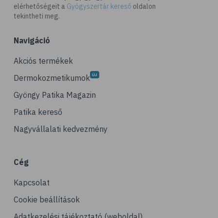
elérhetőségeit a
Gyógyszertár kereső
oldalon
# D-vitamin
tekintheti meg.
# A-vitamin
Navigáció
# ásványi anyagok
# reuma
Akciós termékek
# ízületi fájdalom
Dermokozmetikumok
# ízületek
Gyöngy Patika Magazin
# csontok
Patika kereső
# csontritkulás
Nagyvállalati kedvezmény
# porckopás
# derékfájás
Cég
# csonttörés
Kapcsolat
# mozgásszervi problémák
# köszvény
Cookie beállítások
# ínhüvelygyulladás
Adatkezelési tájékoztató (weboldal)