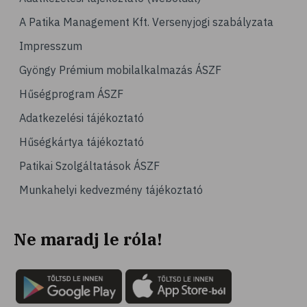
# tél
A Patika Management Kft. Versenyjogi szabályzata
# gyógynövények
Impresszum
# hipertónia
Gyöngy Prémium mobilalkalmazás ÁSZF
# magas vérnyomás
Hűségprogram ÁSZF
# vérnyomásmérés
Adatkezelési tájékoztató
# kardiológia
Hűségkártya tájékoztató
# kardiovaszkuláris betegségek
Patikai Szolgáltatások ÁSZF
# szív- és érrendszer
Munkahelyi kedvezmény tájékoztató
# vérnyomás
# sport
Ne maradj le róla!
# mozgás
# család
# pszichológia
# hátfájás