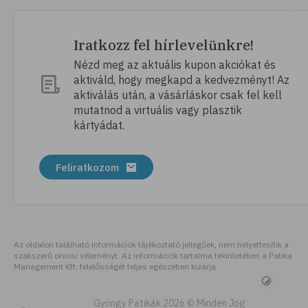
# gerinc
# vérnyomáscsökkentés
Iratkozz fel hírlevelünkre!
# nátha
Nézd meg az aktuális kupon akciókat és
aktiváld, hogy megkapd a kedvezményt! Az
# megfázás
aktiválás után, a vásárláskor csak fel kell
# influenza
mutatnod a virtuális vagy plasztik
kártyádat.
# fertőző betegségek
# vírusok
Feliratkozom
# köhögés
# orrfolyás
# C-vitamin
# immunrendszer
Az oldalon található információk tájékoztató jellegűek, nem helyettesítik a
szakszerű orvosi véleményt. Az információk tartalma tekintetében a Patika
# immunerősítés
Management Kft. felelősségét teljes egészében kizárja
# szellőztetés
# kézmosás
Gyöngy Patikák 2026 © Minden Jog