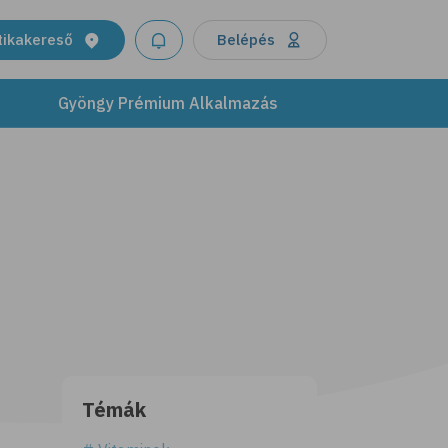
tikakereső
Belépés
Gyöngy Prémium Alkalmazás
Témák