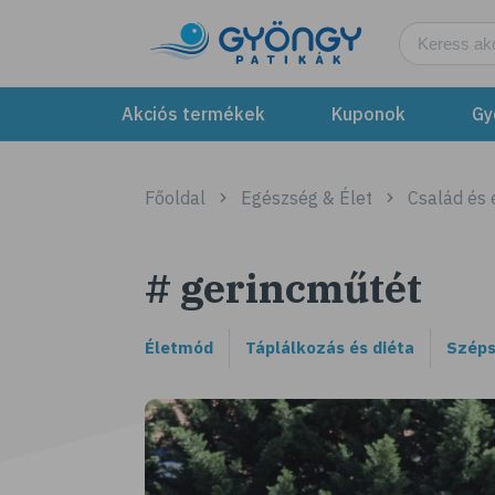
Akciós termékek
Kuponok
Gy
Főoldal
Egészség & Élet
Család és
# gerincműtét
Életmód
Táplálkozás és diéta
Széps