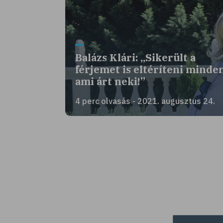
Balázs Klári: „Sikerült a
férjemet is eltéríteni minden
ami árt neki!”
4 perc olvasás - 2021. augusztus 24.