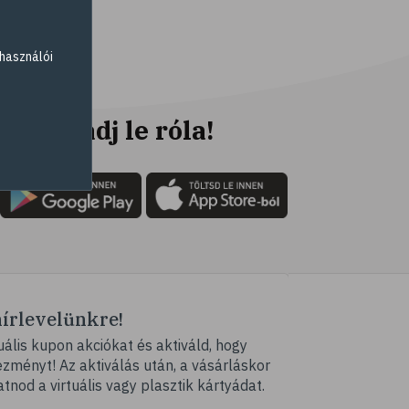
# fogyókúra
# életmódváltás
használói
# célkitűzés
# étkezési napló
# hal
Ne maradj le róla!
# egészséges táplálkozás
# omega-3
# D-vitamin
# A-vitamin
# ásványi anyagok
# reuma
hírlevelünkre!
# ízületi fájdalom
ális kupon akciókat és aktiváld, hogy
# ízületek
ményt! Az aktiválás után, a vásárláskor
# csontok
atnod a virtuális vagy plasztik kártyádat.