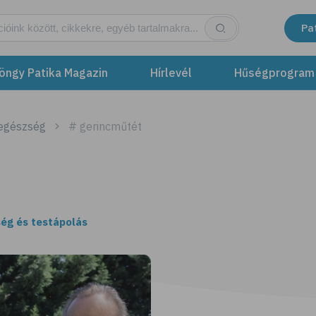
Pa
öngy Patika Magazin
Hírlevél
Hűségprogram
 egészség
# gerincműtét
ég és testápolás