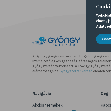
Cooki
Weboldalu
élmény ja
Adatvéd
Össz
A Gyöngy gyógyszertárat közforgalmú gyógyszer
üzemeltető egyes gazdasági társaságok felelnek
gyógyszertár működésért. A Gyöngy gyógyszertára
elérhetőségeit a
Gyógyszertár kereső
oldalon tek
Navigáció
Cég
Akciós termékek
Kapcs