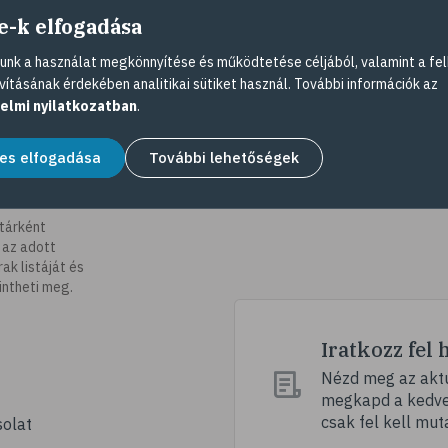
e-k elfogadása
nk a használat megkönnyítése és működtetése céljából, valamint a fel
vításának érdekében analitikai sütiket használ. További információk az
elmi nyilatkozatban
.
es elfogadása
További lehetőségek
tárként
 az adott
k listáját és
intheti meg.
Iratkozz fel 
Nézd meg az aktu
megkapd a kedvez
csak fel kell mut
olat