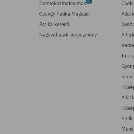
Dermokozmetikumok
Cooki
Gyöngy Patika Magazin
Adatk
Patika kereső
(webo
Nagyvállalati kedvezmény
A Pat
Verse
Impr
Gyön
mobi
Hűsé
Adatk
Hűség
Patik
Munk