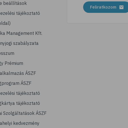
e beállítások
Feliratkozom
ezelési tájékoztató
ldal)
ika Management Kft.
nyjogi szabályzata
esszum
gy Prémium
lalkalmazás ÁSZF
gprogram ÁSZF
ezelési tájékoztató
kártya tájékoztató
ai Szolgáltatások ÁSZF
ahelyi kedvezmény