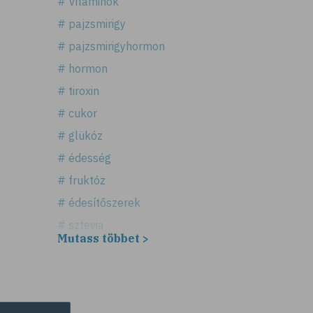
# Vitaminok
# pajzsmirigy
# pajzsmirigyhormon
# hormon
# tiroxin
# cukor
# glükóz
# édesség
# fruktóz
# édesítőszerek
# sztevia
Mutass többet >
# fogadalom
# egészséges életmód
# diéta