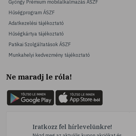
Gyöngy Prémium mobilalkalmazás ÁSZF
# magas vérnyomás
Hűségprogram ÁSZF
# vérnyomásmérés
Adatkezelési tájékoztató
# kardiológia
Hűségkártya tájékoztató
# kardiovaszkuláris betegségek
Patikai Szolgáltatások ÁSZF
# szív- és érrendszer
Munkahelyi kedvezmény tájékoztató
# vérnyomás
# sport
Ne maradj le róla!
# mozgás
# család
# pszichológia
# hátfájás
# gerinc
# vérnyomáscsökkentés
Iratkozz fel hírlevelünkre!
# nátha
Nézd meg az aktuális kupon akciókat és