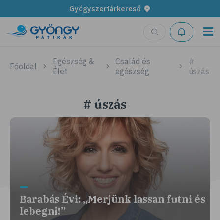
Gyógyszertárkereső
Egészség &
Család és
#
Főoldal
Élet
egészség
úszás
# úszás
Barabás Évi: „Merjünk lassan futni és
lebegni!”