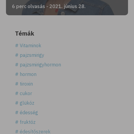
6 perc olvasás - 2021. június 28.
Témák
# Vitaminok
# pajzsmirigy
# pajzsmirigyhormon
# hormon
# tiroxin
# cukor
# glükóz
# édesség
# fruktóz
# édesítőszerek