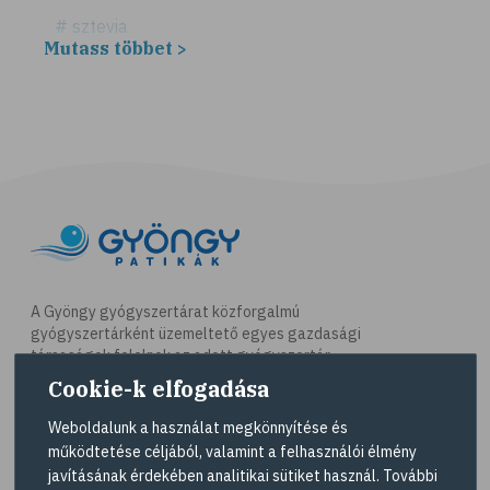
# sztevia
Mutass többet >
# fogadalom
# egészséges életmód
# diéta
# fogyókúra
# életmódváltás
# célkitűzés
# étkezési napló
# hal
A Gyöngy gyógyszertárat közforgalmú
gyógyszertárként üzemeltető egyes gazdasági
# egészséges táplálkozás
társaságok felelnek az adott gyógyszertár
# omega-3
működésért. A Gyöngy gyógyszertárak listáját és
Cookie-k elfogadása
elérhetőségeit a
Gyógyszertár kereső
oldalon
# D-vitamin
tekintheti meg.
Weboldalunk a használat megkönnyítése és
# A-vitamin
működtetése céljából, valamint a felhasználói élmény
Navigáció
javításának érdekében analitikai sütiket használ. További
# ásványi anyagok