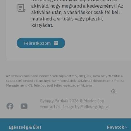
aktiváld, hogy megkapd a kedvezményt! Az
# megfázás
aktiválás után, a vásárláskor csak fel kell
# influenza
mutatnod a virtuális vagy plasztik
kártyádat.
# fertőző betegségek
# vírusok
Feliratkozom
# köhögés
# orrfolyás
# C-vitamin
# immunrendszer
Az oldalon található információk tájékoztató jellegűek, nem helyettesítik a
szakszerű orvosi véleményt. Az információk tartalma tekintetében a Patika
# immunerősítés
Management Kft. felelősségét teljes egészében kizárja
# szellőztetés
# kézmosás
Gyöngy Patikák 2026 © Minden Jog
Fenntartva. Design by MelkwegDigital
# szépségápolás
# bőrápolás
Egészség & Élet
Rovatok
# izlandi zuzmó