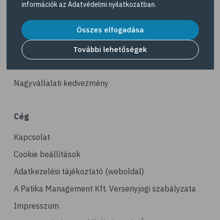
információk az
Adatvédelmi nyilatkozatban
.
# reuma
Akciós termékek
# ízületi fájdalom
Összes elfogadása
Dermokozmetikumok
# ízületek
Gyöngy Patika Magazin
További lehetőségek
# csontok
Patika kereső
# csontritkulás
Nagyvállalati kedvezmény
# porckopás
# derékfájás
Cég
# csonttörés
Kapcsolat
# mozgásszervi problémák
# köszvény
Cookie beállítások
# ínhüvelygyulladás
Adatkezelési tájékoztató (weboldal)
# tél
A Patika Management Kft. Versenyjogi szabályzata
# gyógynövények
Impresszum
# hipertónia