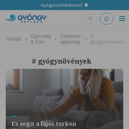
Gyógyszertárkereső
Egészség
Család és
#
Főoldal
& Élet
egészség
gyógynövények
# gyógynövények
Ez segít a fájós torkon