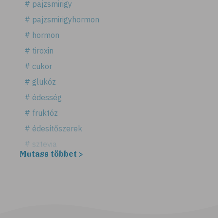
# pajzsmirigy
# pajzsmirigyhormon
# hormon
# tiroxin
# cukor
# glükóz
# édesség
# fruktóz
# édesítőszerek
# sztevia
Mutass többet >
# fogadalom
# egészséges életmód
# diéta
# fogyókúra