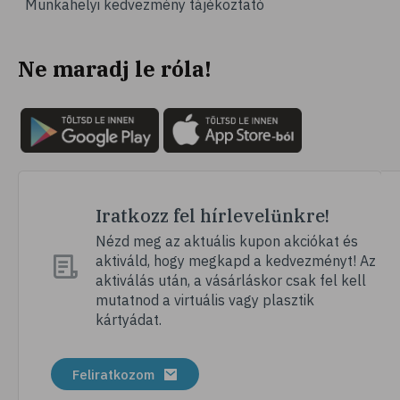
Munkahelyi kedvezmény tájékoztató
# vérnyomás
# sport
Ne maradj le róla!
# mozgás
# család
# pszichológia
# hátfájás
# gerinc
# vérnyomáscsökkentés
Iratkozz fel hírlevelünkre!
# nátha
Nézd meg az aktuális kupon akciókat és
aktiváld, hogy megkapd a kedvezményt! Az
# megfázás
aktiválás után, a vásárláskor csak fel kell
# influenza
mutatnod a virtuális vagy plasztik
kártyádat.
# fertőző betegségek
# vírusok
Feliratkozom
# köhögés