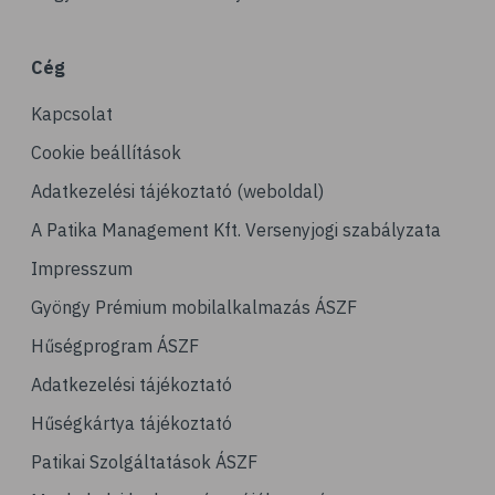
# porckopás
# derékfájás
Cég
# csonttörés
Kapcsolat
# mozgásszervi problémák
# köszvény
Cookie beállítások
# ínhüvelygyulladás
Adatkezelési tájékoztató (weboldal)
# tél
A Patika Management Kft. Versenyjogi szabályzata
# gyógynövények
Impresszum
# hipertónia
Gyöngy Prémium mobilalkalmazás ÁSZF
# magas vérnyomás
Hűségprogram ÁSZF
# vérnyomásmérés
Adatkezelési tájékoztató
# kardiológia
Hűségkártya tájékoztató
# kardiovaszkuláris betegségek
Patikai Szolgáltatások ÁSZF
# szív- és érrendszer