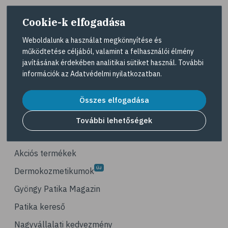
# életmódváltás
Cookie-k elfogadása
# célkitűzés
# étkezési napló
Weboldalunk a használat megkönnyítése és
működtetése céljából, valamint a felhasználói élmény
# hal
A Gyöngy gyógyszertárat közforgalmú
javításának érdekében analitikai sütiket használ. További
gyógyszertárként üzemeltető egyes gazdasági
# egészséges táplálkozás
információk az
Adatvédelmi nyilatkozatban
.
társaságok felelnek az adott gyógyszertár
# omega-3
működésért. A Gyöngy gyógyszertárak listáját és
elérhetőségeit a
Gyógyszertár kereső
oldalon
Összes elfogadása
# D-vitamin
tekintheti meg.
# A-vitamin
További lehetőségek
Navigáció
# ásványi anyagok
# reuma
Akciós termékek
# ízületi fájdalom
Dermokozmetikumok
# ízületek
Gyöngy Patika Magazin
# csontok
Patika kereső
# csontritkulás
Nagyvállalati kedvezmény