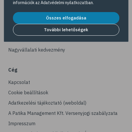
információk az
Adatvédelmi nyilatkozatban
.
# reuma
Akciós termékek
# ízületi fájdalom
Összes elfogadása
Dermokozmetikumok
# ízületek
Gyöngy Patika Magazin
További lehetőségek
# csontok
Patika kereső
# csontritkulás
Nagyvállalati kedvezmény
# porckopás
# derékfájás
Cég
# csonttörés
Kapcsolat
# mozgásszervi problémák
# köszvény
Cookie beállítások
# ínhüvelygyulladás
Adatkezelési tájékoztató (weboldal)
# tél
A Patika Management Kft. Versenyjogi szabályzata
# gyógynövények
Impresszum
# hipertónia