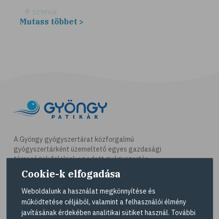
# sztevia
Mutass többet >
# fogadalom
# egészséges életmód
# diéta
# fogyókúra
# életmódváltás
# célkitűzés
# étkezési napló
# hal
A Gyöngy gyógyszertárat közforgalmú
gyógyszertárként üzemeltető egyes gazdasági
# egészséges táplálkozás
társaságok felelnek az adott gyógyszertár
# omega-3
működésért. A Gyöngy gyógyszertárak listáját és
Cookie-k elfogadása
elérhetőségeit a
Gyógyszertár kereső
oldalon
# D-vitamin
tekintheti meg.
Weboldalunk a használat megkönnyítése és
# A-vitamin
működtetése céljából, valamint a felhasználói élmény
Navigáció
javításának érdekében analitikai sütiket használ. További
# ásványi anyagok