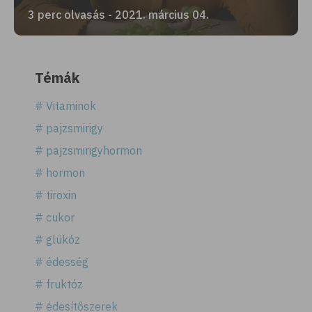
3 perc olvasás - 2021. március 04.
Témák
# Vitaminok
# pajzsmirigy
# pajzsmirigyhormon
# hormon
# tiroxin
# cukor
# glükóz
# édesség
# fruktóz
# édesítőszerek