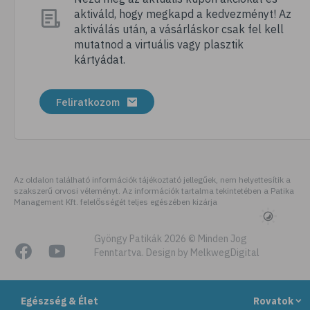
aktiváld, hogy megkapd a kedvezményt! Az
# megfázás
aktiválás után, a vásárláskor csak fel kell
# influenza
mutatnod a virtuális vagy plasztik
kártyádat.
# fertőző betegségek
# vírusok
Feliratkozom
# köhögés
# orrfolyás
# C-vitamin
# immunrendszer
Az oldalon található információk tájékoztató jellegűek, nem helyettesítik a
szakszerű orvosi véleményt. Az információk tartalma tekintetében a Patika
# immunerősítés
Management Kft. felelősségét teljes egészében kizárja
# szellőztetés
# kézmosás
Gyöngy Patikák 2026 © Minden Jog
Fenntartva. Design by MelkwegDigital
# szépségápolás
# bőrápolás
Egészség & Élet
Rovatok
# izlandi zuzmó