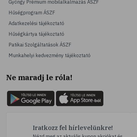
Gyöngy Prémium mobilalkalmazás ÁSZF
# magas vérnyomás
Hűségprogram ÁSZF
# vérnyomásmérés
Adatkezelési tájékoztató
# kardiológia
Hűségkártya tájékoztató
# kardiovaszkuláris betegségek
Patikai Szolgáltatások ÁSZF
# szív- és érrendszer
Munkahelyi kedvezmény tájékoztató
# vérnyomás
# sport
Ne maradj le róla!
# mozgás
# család
# pszichológia
# hátfájás
# gerinc
# vérnyomáscsökkentés
Iratkozz fel hírlevelünkre!
# nátha
Nézd meg az aktuális kupon akciókat és