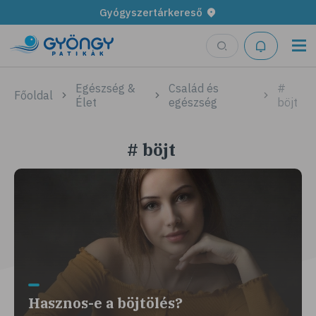
Gyógyszertárkereső
Egészség &
Család és
#
Főoldal
Élet
egészség
böjt
# böjt
Hasznos-e a böjtölés?