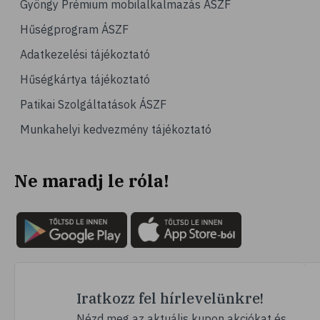
Gyöngy Prémium mobilalkalmazás ÁSZF
# magas vérnyomás
Hűségprogram ÁSZF
# vérnyomásmérés
Adatkezelési tájékoztató
# kardiológia
Hűségkártya tájékoztató
# kardiovaszkuláris betegségek
Patikai Szolgáltatások ÁSZF
# szív- és érrendszer
Munkahelyi kedvezmény tájékoztató
# vérnyomás
# sport
Ne maradj le róla!
# mozgás
# család
# pszichológia
# hátfájás
# gerinc
# vérnyomáscsökkentés
Iratkozz fel hírlevelünkre!
# nátha
Nézd meg az aktuális kupon akciókat és