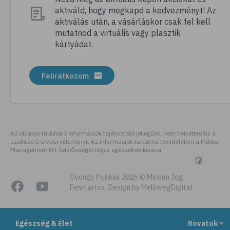
aktiváld, hogy megkapd a kedvezményt! Az
# megfázás
aktiválás után, a vásárláskor csak fel kell
# influenza
mutatnod a virtuális vagy plasztik
kártyádat.
# fertőző betegségek
# vírusok
Feliratkozom
# köhögés
# orrfolyás
# C-vitamin
# immunrendszer
Az oldalon található információk tájékoztató jellegűek, nem helyettesítik a
szakszerű orvosi véleményt. Az információk tartalma tekintetében a Patika
# immunerősítés
Management Kft. felelősségét teljes egészében kizárja
# szellőztetés
# kézmosás
Gyöngy Patikák 2026 © Minden Jog
Fenntartva. Design by MelkwegDigital
# szépségápolás
# bőrápolás
Egészség & Élet
Rovatok
# izlandi zuzmó