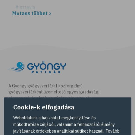
# sztevia
Mutass többet >
# fogadalom
# egészséges életmód
# diéta
# fogyókúra
# életmódváltás
# célkitűzés
# étkezési napló
# hal
A Gyöngy gyógyszertárat közforgalmú
gyógyszertárként üzemeltető egyes gazdasági
# egészséges táplálkozás
társaságok felelnek az adott gyógyszertár
# omega-3
működésért. A Gyöngy gyógyszertárak listáját és
Cookie-k elfogadása
elérhetőségeit a
Gyógyszertár kereső
oldalon
# D-vitamin
tekintheti meg.
Weboldalunk a használat megkönnyítése és
# A-vitamin
működtetése céljából, valamint a felhasználói élmény
Navigáció
javításának érdekében analitikai sütiket használ. További
# ásványi anyagok