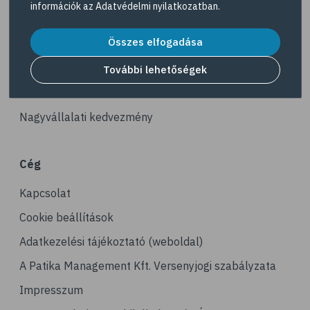
információk az
Adatvédelmi nyilatkozatban
.
# reuma
Akciós termékek
# ízületi fájdalom
Összes elfogadása
Dermokozmetikumok
# ízületek
Gyöngy Patika Magazin
További lehetőségek
# csontok
Patika kereső
# csontritkulás
Nagyvállalati kedvezmény
# porckopás
# derékfájás
Cég
# csonttörés
Kapcsolat
# mozgásszervi problémák
# köszvény
Cookie beállítások
# ínhüvelygyulladás
Adatkezelési tájékoztató (weboldal)
# tél
A Patika Management Kft. Versenyjogi szabályzata
# gyógynövények
Impresszum
# hipertónia