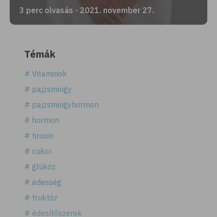
3 perc olvasás - 2021. november 27.
Témák
# Vitaminok
# pajzsmirigy
# pajzsmirigyhormon
# hormon
# tiroxin
# cukor
# glükóz
# édesség
# fruktóz
# édesítőszerek