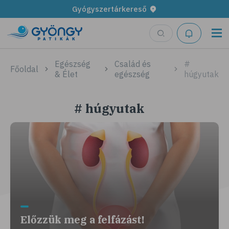
Gyógyszertárkereső
Egészség
Család és
#
Főoldal
& Élet
egészség
húgyutak
# húgyutak
Előzzük meg a felfázást!