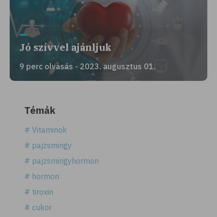
Jó szívvel ajánljuk
9 perc olvasás - 2023. augusztus 01.
Témák
# Vitaminok
# pajzsmirigy
# pajzsmirigyhormon
# hormon
# tiroxin
# cukor