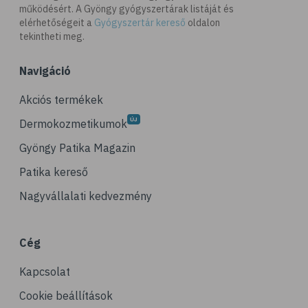
# omega-3
működésért. A Gyöngy gyógyszertárak listáját és
elérhetőségeit a
Gyógyszertár kereső
oldalon
# D-vitamin
tekintheti meg.
# A-vitamin
Navigáció
# ásványi anyagok
# reuma
Akciós termékek
# ízületi fájdalom
Dermokozmetikumok
# ízületek
Gyöngy Patika Magazin
# csontok
Patika kereső
# csontritkulás
Nagyvállalati kedvezmény
# porckopás
# derékfájás
Cég
# csonttörés
Kapcsolat
# mozgásszervi problémák
# köszvény
Cookie beállítások