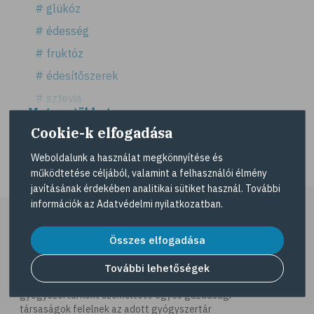
# glükóz
# édesség
# fruktóz
# édesítőszerek
# sztevia
Mutass többet >
# fogadalom
Cookie-k elfogadása
# egészséges életmód
Weboldalunk a használat megkönnyítése és
# diéta
működtetése céljából, valamint a felhasználói élmény
# fogyókúra
javításának érdekében analitikai sütiket használ. További
információk az
Adatvédelmi nyilatkozatban
.
# életmódváltás
# célkitűzés
Összes elfogadása
# étkezési napló
További lehetőségek
# hal
A Gyöngy gyógyszertárat közforgalmú
gyógyszertárként üzemeltető egyes gazdasági
# egészséges táplálkozás
társaságok felelnek az adott gyógyszertár