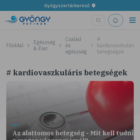
Gyógyszertárkereső
Család
#
Egészség
Főoldal
és
kardiovaszkuláris
& Élet
egészség
betegségek
# kardiovaszkuláris betegségek
Az alattomos betegség - Mit kell tudni