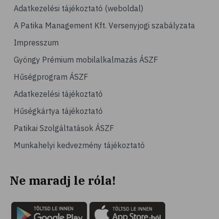
# ínhüvelygyulladás
Adatkezelési tájékoztató (weboldal)
# tél
A Patika Management Kft. Versenyjogi szabályzata
# gyógynövények
Impresszum
# hipertónia
Gyöngy Prémium mobilalkalmazás ÁSZF
# magas vérnyomás
Hűségprogram ÁSZF
# vérnyomásmérés
Adatkezelési tájékoztató
# kardiológia
Hűségkártya tájékoztató
# kardiovaszkuláris betegségek
Patikai Szolgáltatások ÁSZF
# szív- és érrendszer
Munkahelyi kedvezmény tájékoztató
# vérnyomás
# sport
Ne maradj le róla!
# mozgás
# család
# pszichológia