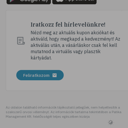
# hátfájás
# gerinc
# vérnyomáscsökkentés
Iratkozz fel hírlevelünkre!
# nátha
Nézd meg az aktuális kupon akciókat és
aktiváld, hogy megkapd a kedvezményt! Az
# megfázás
aktiválás után, a vásárláskor csak fel kell
# influenza
mutatnod a virtuális vagy plasztik
kártyádat.
# fertőző betegségek
# vírusok
Feliratkozom
# köhögés
# orrfolyás
# C-vitamin
# immunrendszer
Az oldalon található információk tájékoztató jellegűek, nem helyettesítik a
szakszerű orvosi véleményt. Az információk tartalma tekintetében a Patika
# immunerősítés
Management Kft. felelősségét teljes egészében kizárja
# szellőztetés