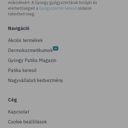
# omega-3
működésért. A Gyöngy gyógyszertárak listáját és
elérhetőségeit a
Gyógyszertár kereső
oldalon
# D-vitamin
tekintheti meg.
# A-vitamin
Navigáció
# ásványi anyagok
# reuma
Akciós termékek
# ízületi fájdalom
Dermokozmetikumok
# ízületek
Gyöngy Patika Magazin
# csontok
Patika kereső
# csontritkulás
Nagyvállalati kedvezmény
# porckopás
# derékfájás
Cég
# csonttörés
Kapcsolat
# mozgásszervi problémák
# köszvény
Cookie beállítások