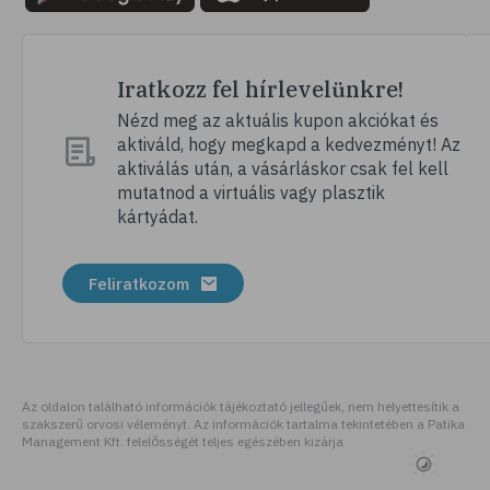
# hátfájás
# gerinc
# vérnyomáscsökkentés
Iratkozz fel hírlevelünkre!
# nátha
Nézd meg az aktuális kupon akciókat és
aktiváld, hogy megkapd a kedvezményt! Az
# megfázás
aktiválás után, a vásárláskor csak fel kell
# influenza
mutatnod a virtuális vagy plasztik
kártyádat.
# fertőző betegségek
# vírusok
Feliratkozom
# köhögés
# orrfolyás
# C-vitamin
# immunrendszer
Az oldalon található információk tájékoztató jellegűek, nem helyettesítik a
szakszerű orvosi véleményt. Az információk tartalma tekintetében a Patika
# immunerősítés
Management Kft. felelősségét teljes egészében kizárja
# szellőztetés