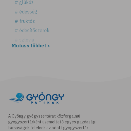
# glükóz
# édesség
# fruktóz
# édesítőszerek
# sztevia
Mutass többet >
# fogadalom
# egészséges életmód
# diéta
# fogyókúra
# életmódváltás
# célkitűzés
# étkezési napló
# hal
A Gyöngy gyógyszertárat közforgalmú
gyógyszertárként üzemeltető egyes gazdasági
# egészséges táplálkozás
társaságok felelnek az adott gyógyszertár