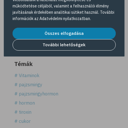
működtetése céljából, valamint a felhasználói élmény
javításának érdekében analitikai sütiket használ. További
információk az
Adatvédelmi nyilatkozatban
.
Az 5 leggyakoribb tévhit a nátháról
Összes elfogadása
3 perc olvasás - 2021. november 27.
További lehetőségek
Témák
# Vitaminok
# pajzsmirigy
# pajzsmirigyhormon
# hormon
# tiroxin
# cukor