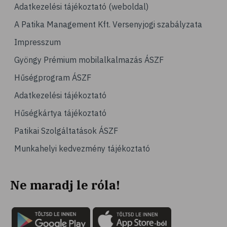
# ínhüvelygyulladás
Adatkezelési tájékoztató (weboldal)
# tél
A Patika Management Kft. Versenyjogi szabályzata
# gyógynövények
Impresszum
# hipertónia
Gyöngy Prémium mobilalkalmazás ÁSZF
# magas vérnyomás
Hűségprogram ÁSZF
# vérnyomásmérés
Adatkezelési tájékoztató
# kardiológia
Hűségkártya tájékoztató
# kardiovaszkuláris betegségek
Patikai Szolgáltatások ÁSZF
# szív- és érrendszer
Munkahelyi kedvezmény tájékoztató
# vérnyomás
# sport
Ne maradj le róla!
# mozgás
# család
# pszichológia