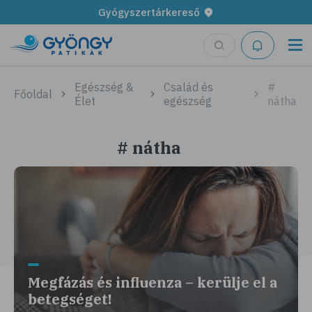
Gyógyszertárkereső
Egészség &
Család és
#
Főoldal
Élet
egészség
nátha
# nátha
Megfázás és influenza – kerülje el a
betegséget!