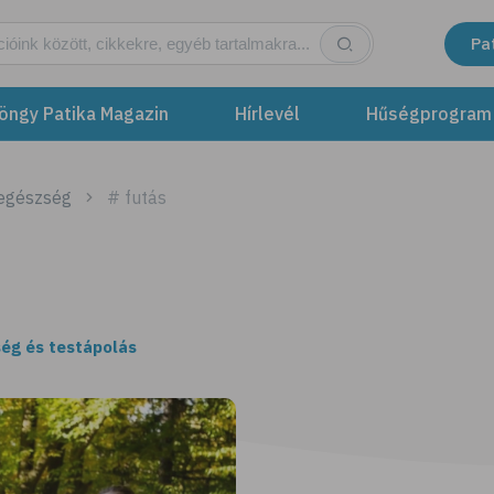
Pa
öngy Patika Magazin
Hírlevél
Hűségprogram
 egészség
# futás
ég és testápolás