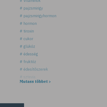
# Vitaminok
# pajzsmirigy
# pajzsmirigyhormon
# hormon
# tiroxin
# cukor
# glükóz
# édesség
# fruktóz
# édesítőszerek
# sztevia
Mutass többet >
# fogadalom
# egészséges életmód
# diéta