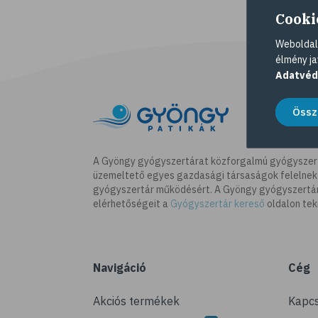
Cooki
Weboldalu
élmény ja
Adatvéd
Össz
A Gyöngy gyógyszertárat közforgalmú gyógyszer
üzemeltető egyes gazdasági társaságok felelnek
gyógyszertár működésért. A Gyöngy gyógyszertára
elérhetőségeit a
Gyógyszertár kereső
oldalon tek
Navigáció
Cég
Akciós termékek
Kapcs