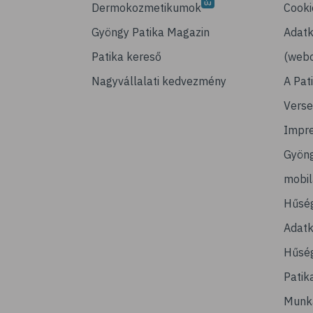
Dermokozmetikumok
Cooki
Gyöngy Patika Magazin
Adatk
Patika kereső
(webo
Nagyvállalati kedvezmény
A Pat
Verse
Impr
Gyön
mobi
Hűsé
Adatk
Hűség
Patik
Munk