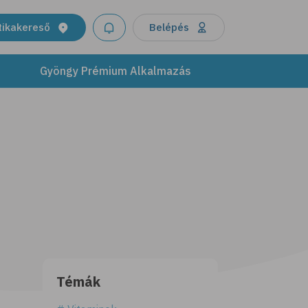
tikakereső
Belépés
Gyöngy Prémium Alkalmazás
Témák