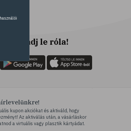
# fogyókúra
# életmódváltás
használói
# célkitűzés
# étkezési napló
# hal
Ne maradj le róla!
# egészséges táplálkozás
# omega-3
# D-vitamin
# A-vitamin
# ásványi anyagok
# reuma
hírlevelünkre!
# ízületi fájdalom
ális kupon akciókat és aktiváld, hogy
# ízületek
ményt! Az aktiválás után, a vásárláskor
# csontok
atnod a virtuális vagy plasztik kártyádat.