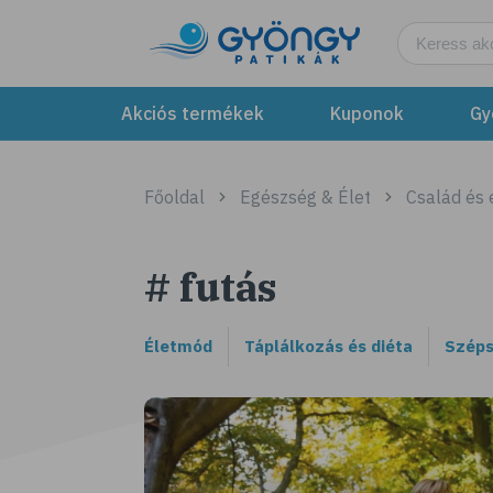
Akciós termékek
Kuponok
Gy
Főoldal
Egészség & Élet
Család és
# futás
Életmód
Táplálkozás és diéta
Széps