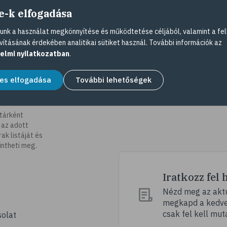
e-k elfogadása
nk a használat megkönnyítése és működtetése céljából, valamint a fel
vításának érdekében analitikai sütiket használ. További információk az
elmi nyilatkozatban
.
es elfogadása
További lehetőségek
tárként
 az adott
k listáját és
intheti meg.
Iratkozz fel 
Nézd meg az aktu
megkapd a kedvez
csak fel kell mut
olat