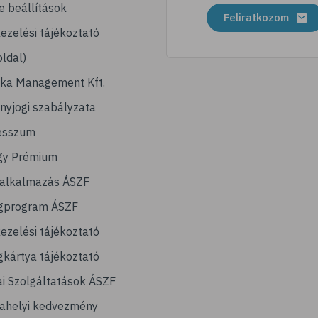
e beállítások
Feliratkozom
ezelési tájékoztató
ldal)
ika Management Kft.
nyjogi szabályzata
esszum
gy Prémium
lalkalmazás ÁSZF
gprogram ÁSZF
ezelési tájékoztató
kártya tájékoztató
ai Szolgáltatások ÁSZF
ahelyi kedvezmény