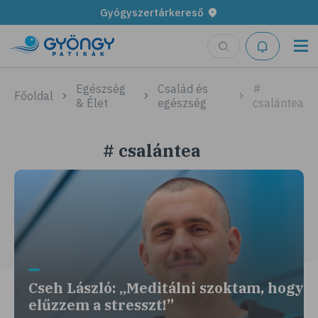
Gyógyszertárkereső
Egészség
Család és
#
Főoldal
& Élet
egészség
csalántea
# csalántea
Cseh László: „Meditálni szoktam, hogy
elűzzem a stresszt!”