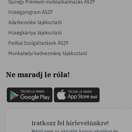
Gyöngy Prémium mobilalkalmazás ÁSZF
# magas vérnyomás
Hűségprogram ÁSZF
# vérnyomásmérés
Adatkezelési tájékoztató
# kardiológia
Hűségkártya tájékoztató
# kardiovaszkuláris betegségek
Patikai Szolgáltatások ÁSZF
# szív- és érrendszer
Munkahelyi kedvezmény tájékoztató
# vérnyomás
# sport
Ne maradj le róla!
# mozgás
# család
# pszichológia
# hátfájás
# gerinc
# vérnyomáscsökkentés
Iratkozz fel hírlevelünkre!
# nátha
Nézd meg az aktuális kupon akciókat és