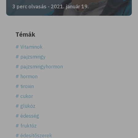
3 perc olvasás - 2021. január 19.
Témák
# Vitaminok
# pajzsmirigy
# pajzsmirigyhormon
# hormon
# tiroxin
# cukor
# glükóz
# édesség
# fruktóz
# édesítőszerek