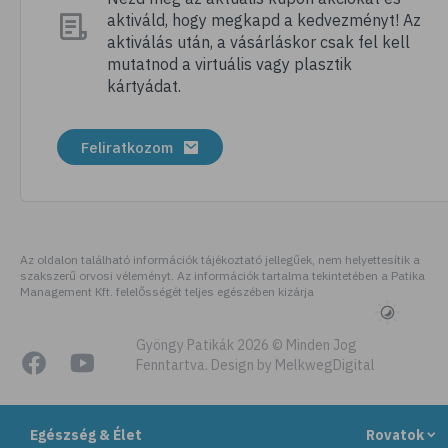
aktiváld, hogy megkapd a kedvezményt! Az
# megfázás
aktiválás után, a vásárláskor csak fel kell
# influenza
mutatnod a virtuális vagy plasztik
kártyádat.
# fertőző betegségek
# vírusok
Feliratkozom
# köhögés
# orrfolyás
# C-vitamin
# immunrendszer
Az oldalon található információk tájékoztató jellegűek, nem helyettesítik a
szakszerű orvosi véleményt. Az információk tartalma tekintetében a Patika
# immunerősítés
Management Kft. felelősségét teljes egészében kizárja
# szellőztetés
# kézmosás
Gyöngy Patikák 2026 © Minden Jog
Fenntartva. Design by MelkwegDigital
# szépségápolás
# bőrápolás
Egészség & Élet
Rovatok
# izlandi zuzmó