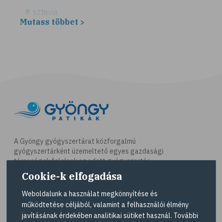
# sztevia
Mutass többet >
# fogadalom
# egészséges életmód
# diéta
# fogyókúra
# életmódváltás
# célkitűzés
# étkezési napló
# hal
A Gyöngy gyógyszertárat közforgalmú
gyógyszertárként üzemeltető egyes gazdasági
# egészséges táplálkozás
társaságok felelnek az adott gyógyszertár
# omega-3
működésért. A Gyöngy gyógyszertárak listáját és
Cookie-k elfogadása
elérhetőségeit a
Gyógyszertár kereső
oldalon
# D-vitamin
tekintheti meg.
Weboldalunk a használat megkönnyítése és
# A-vitamin
működtetése céljából, valamint a felhasználói élmény
Navigáció
javításának érdekében analitikai sütiket használ. További
# ásványi anyagok