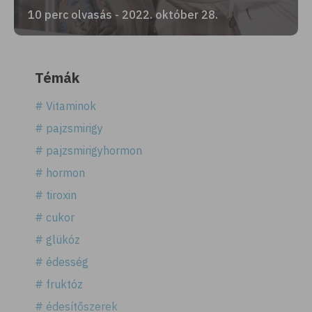
10 perc olvasás - 2022. október 28.
Témák
# Vitaminok
# pajzsmirigy
# pajzsmirigyhormon
# hormon
# tiroxin
# cukor
# glükóz
# édesség
# fruktóz
# édesítőszerek