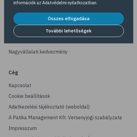
információk az
Adatvédelmi nyilatkozatban
.
# reuma
Akciós termékek
# ízületi fájdalom
Összes elfogadása
Dermokozmetikumok
# ízületek
Gyöngy Patika Magazin
További lehetőségek
# csontok
Patika kereső
# csontritkulás
Nagyvállalati kedvezmény
# porckopás
# derékfájás
Cég
# csonttörés
Kapcsolat
# mozgásszervi problémák
# köszvény
Cookie beállítások
# ínhüvelygyulladás
Adatkezelési tájékoztató (weboldal)
# tél
A Patika Management Kft. Versenyjogi szabályzata
# gyógynövények
Impresszum
# hipertónia