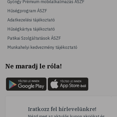
Gyöngy Prémium mobilalkalmazás ÁSZF
# magas vérnyomás
Hűségprogram ÁSZF
# vérnyomásmérés
Adatkezelési tájékoztató
# kardiológia
Hűségkártya tájékoztató
# kardiovaszkuláris betegségek
Patikai Szolgáltatások ÁSZF
# szív- és érrendszer
Munkahelyi kedvezmény tájékoztató
# vérnyomás
# sport
Ne maradj le róla!
# mozgás
# család
# pszichológia
# hátfájás
# gerinc
# vérnyomáscsökkentés
Iratkozz fel hírlevelünkre!
# nátha
Nézd meg az aktuális kupon akciókat és