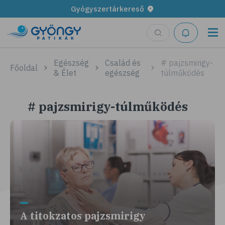
Gyógyszertárkereső
Egészség
Család és
# pajzsmirigy-
Főoldal
& Élet
egészség
túlműködés
# pajzsmirigy-túlműködés
A titokzatos pajzsmirigy