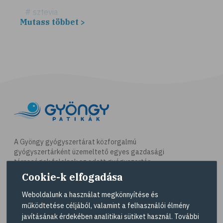
# sztevia
Mutass többet >
# fogadalom
# egészséges életmód
# diéta
# fogyókúra
# életmódváltás
# célkitűzés
# étkezési napló
# hal
A Gyöngy gyógyszertárat közforgalmú
gyógyszertárként üzemeltető egyes gazdasági
# egészséges táplálkozás
társaságok felelnek az adott gyógyszertár
# omega-3
működésért. A Gyöngy gyógyszertárak listáját és
Cookie-k elfogadása
elérhetőségeit a
Gyógyszertár kereső
oldalon
# D-vitamin
tekintheti meg.
Weboldalunk a használat megkönnyítése és
# A-vitamin
működtetése céljából, valamint a felhasználói élmény
Navigáció
javításának érdekében analitikai sütiket használ. További
# ásványi anyagok