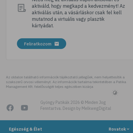
aktiváld, hogy megkapd a kedvezményt! Az
# megfázás
aktiválás után, a vásárláskor csak fel kell
# influenza
mutatnod a virtuális vagy plasztik
kártyádat.
# fertőző betegségek
# vírusok
Feliratkozom
# köhögés
# orrfolyás
# C-vitamin
# immunrendszer
Az oldalon található információk tájékoztató jellegűek, nem helyettesítik a
szakszerű orvosi véleményt. Az információk tartalma tekintetében a Patika
# immunerősítés
Management Kft. felelősségét teljes egészében kizárja
# szellőztetés
# kézmosás
Gyöngy Patikák 2026 © Minden Jog
Fenntartva. Design by MelkwegDigital
# szépségápolás
# bőrápolás
Egészség & Élet
Rovatok
# izlandi zuzmó