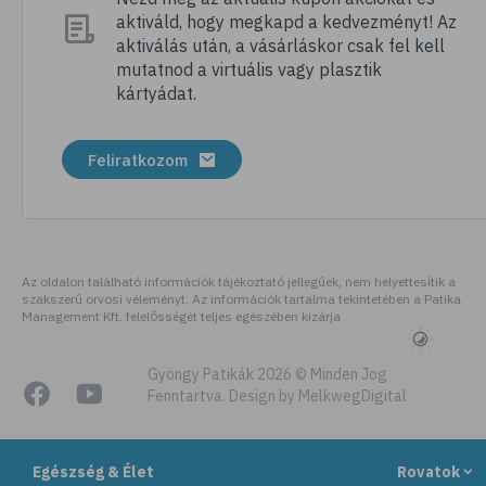
aktiváld, hogy megkapd a kedvezményt! Az
# megfázás
aktiválás után, a vásárláskor csak fel kell
# influenza
mutatnod a virtuális vagy plasztik
kártyádat.
# fertőző betegségek
# vírusok
Feliratkozom
# köhögés
# orrfolyás
# C-vitamin
# immunrendszer
Az oldalon található információk tájékoztató jellegűek, nem helyettesítik a
szakszerű orvosi véleményt. Az információk tartalma tekintetében a Patika
# immunerősítés
Management Kft. felelősségét teljes egészében kizárja
# szellőztetés
# kézmosás
Gyöngy Patikák 2026 © Minden Jog
Fenntartva. Design by MelkwegDigital
# szépségápolás
# bőrápolás
Egészség & Élet
Rovatok
# izlandi zuzmó