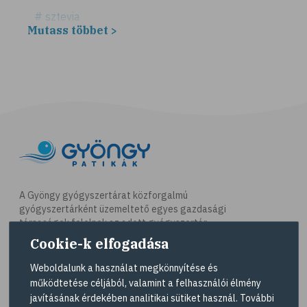
# sztevia
Mutass többet >
# fogadalom
# egészséges életmód
# diéta
# fogyókúra
# életmódváltás
# célkitűzés
# étkezési napló
# hal
A Gyöngy gyógyszertárat közforgalmú
gyógyszertárként üzemeltető egyes gazdasági
# egészséges táplálkozás
társaságok felelnek az adott gyógyszertár
# omega-3
működésért. A Gyöngy gyógyszertárak listáját és
Cookie-k elfogadása
elérhetőségeit a
Gyógyszertár kereső
oldalon
# D-vitamin
tekintheti meg.
Weboldalunk a használat megkönnyítése és
# A-vitamin
működtetése céljából, valamint a felhasználói élmény
Navigáció
javításának érdekében analitikai sütiket használ. További
# ásványi anyagok