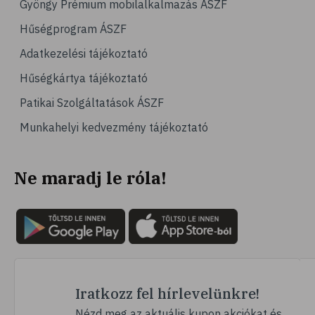
Gyöngy Prémium mobilalkalmazás ÁSZF
# magas vérnyomás
Hűségprogram ÁSZF
# vérnyomásmérés
Adatkezelési tájékoztató
# kardiológia
Hűségkártya tájékoztató
# kardiovaszkuláris betegségek
Patikai Szolgáltatások ÁSZF
# szív- és érrendszer
Munkahelyi kedvezmény tájékoztató
# vérnyomás
# sport
Ne maradj le róla!
# mozgás
# család
# pszichológia
# hátfájás
# gerinc
# vérnyomáscsökkentés
Iratkozz fel hírlevelünkre!
# nátha
Nézd meg az aktuális kupon akciókat és