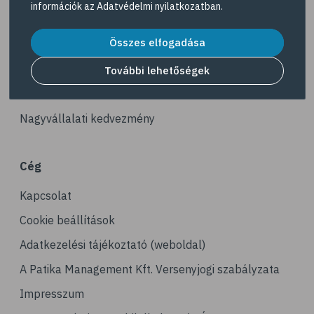
információk az
Adatvédelmi nyilatkozatban
.
# reuma
Akciós termékek
# ízületi fájdalom
Összes elfogadása
Dermokozmetikumok
# ízületek
Gyöngy Patika Magazin
További lehetőségek
# csontok
Patika kereső
# csontritkulás
Nagyvállalati kedvezmény
# porckopás
# derékfájás
Cég
# csonttörés
Kapcsolat
# mozgásszervi problémák
# köszvény
Cookie beállítások
# ínhüvelygyulladás
Adatkezelési tájékoztató (weboldal)
# tél
A Patika Management Kft. Versenyjogi szabályzata
# gyógynövények
Impresszum
# hipertónia