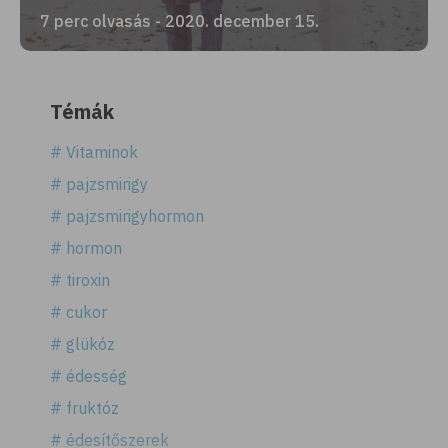
7 perc olvasás - 2020. december 15.
Témák
# Vitaminok
# pajzsmirigy
# pajzsmirigyhormon
# hormon
# tiroxin
# cukor
# glükóz
# édesség
# fruktóz
# édesítőszerek