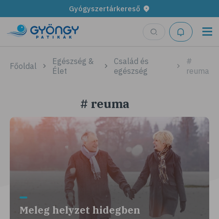
Gyógyszertárkereső
Egészség &
Család és
#
Főoldal
Élet
egészség
reuma
# reuma
Meleg helyzet hidegben