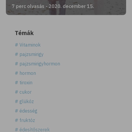
7 perc olvasás - 2020. december 15.
Témák
# Vitaminok
# pajzsmirigy
# pajzsmirigyhormon
# hormon
# tiroxin
# cukor
# glükóz
# édesség
# fruktóz
# édesítőszerek