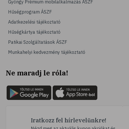
Gyöngy Prémium mobilalkalmazás ÁSZF
# magas vérnyomás
Hűségprogram ÁSZF
# vérnyomásmérés
Adatkezelési tájékoztató
# kardiológia
Hűségkártya tájékoztató
# kardiovaszkuláris betegségek
Patikai Szolgáltatások ÁSZF
# szív- és érrendszer
Munkahelyi kedvezmény tájékoztató
# vérnyomás
# sport
Ne maradj le róla!
# mozgás
# család
# pszichológia
# hátfájás
# gerinc
# vérnyomáscsökkentés
Iratkozz fel hírlevelünkre!
# nátha
Nézd meg az aktuális kupon akciókat és