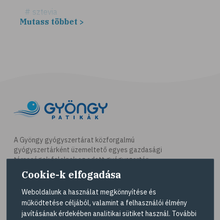
# sztevia
Mutass többet >
# fogadalom
# egészséges életmód
# diéta
# fogyókúra
# életmódváltás
# célkitűzés
# étkezési napló
# hal
A Gyöngy gyógyszertárat közforgalmú
gyógyszertárként üzemeltető egyes gazdasági
# egészséges táplálkozás
társaságok felelnek az adott gyógyszertár
# omega-3
működésért. A Gyöngy gyógyszertárak listáját és
Cookie-k elfogadása
elérhetőségeit a
Gyógyszertár kereső
oldalon
# D-vitamin
tekintheti meg.
Weboldalunk a használat megkönnyítése és
# A-vitamin
működtetése céljából, valamint a felhasználói élmény
Navigáció
javításának érdekében analitikai sütiket használ. További
# ásványi anyagok