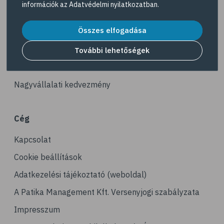
információk az
Adatvédelmi nyilatkozatban
.
# reuma
Akciós termékek
# ízületi fájdalom
Összes elfogadása
Dermokozmetikumok
# ízületek
Gyöngy Patika Magazin
További lehetőségek
# csontok
Patika kereső
# csontritkulás
Nagyvállalati kedvezmény
# porckopás
# derékfájás
Cég
# csonttörés
Kapcsolat
# mozgásszervi problémák
# köszvény
Cookie beállítások
# ínhüvelygyulladás
Adatkezelési tájékoztató (weboldal)
# tél
A Patika Management Kft. Versenyjogi szabályzata
# gyógynövények
Impresszum
# hipertónia