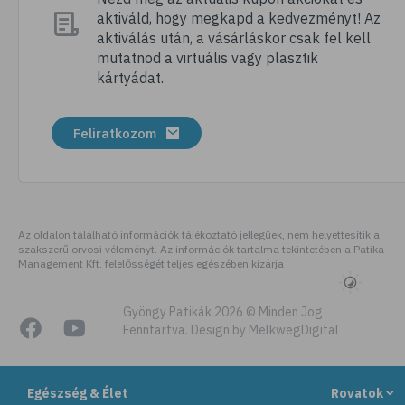
aktiváld, hogy megkapd a kedvezményt! Az
# megfázás
aktiválás után, a vásárláskor csak fel kell
# influenza
mutatnod a virtuális vagy plasztik
kártyádat.
# fertőző betegségek
# vírusok
Feliratkozom
# köhögés
# orrfolyás
# C-vitamin
# immunrendszer
Az oldalon található információk tájékoztató jellegűek, nem helyettesítik a
szakszerű orvosi véleményt. Az információk tartalma tekintetében a Patika
# immunerősítés
Management Kft. felelősségét teljes egészében kizárja
# szellőztetés
# kézmosás
Gyöngy Patikák 2026 © Minden Jog
Fenntartva. Design by MelkwegDigital
# szépségápolás
# bőrápolás
Egészség & Élet
Rovatok
# izlandi zuzmó