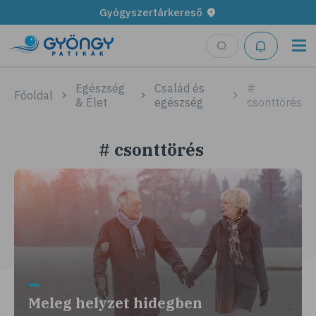
Gyógyszertárkereső
Egészség
Család és
#
Főoldal
& Élet
egészség
csonttörés
# csonttörés
Meleg helyzet hidegben