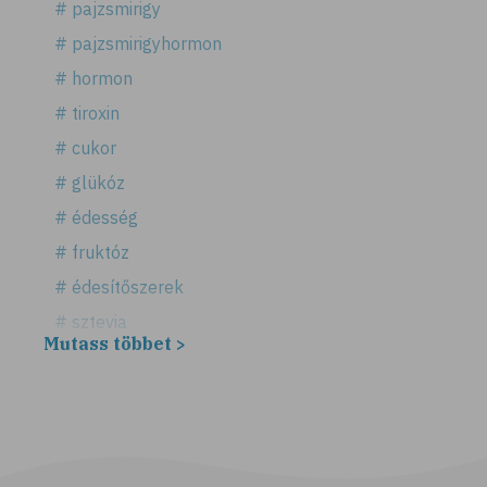
# pajzsmirigy
# pajzsmirigyhormon
# hormon
# tiroxin
# cukor
# glükóz
# édesség
# fruktóz
# édesítőszerek
# sztevia
Mutass többet >
# fogadalom
# egészséges életmód
# diéta
# fogyókúra