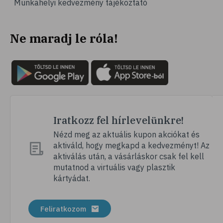
Munkahelyi kedvezmény tájékoztató
# vérnyomás
# sport
Ne maradj le róla!
# mozgás
# család
# pszichológia
# hátfájás
# gerinc
# vérnyomáscsökkentés
Iratkozz fel hírlevelünkre!
# nátha
Nézd meg az aktuális kupon akciókat és
aktiváld, hogy megkapd a kedvezményt! Az
# megfázás
aktiválás után, a vásárláskor csak fel kell
# influenza
mutatnod a virtuális vagy plasztik
kártyádat.
# fertőző betegségek
# vírusok
Feliratkozom
# köhögés