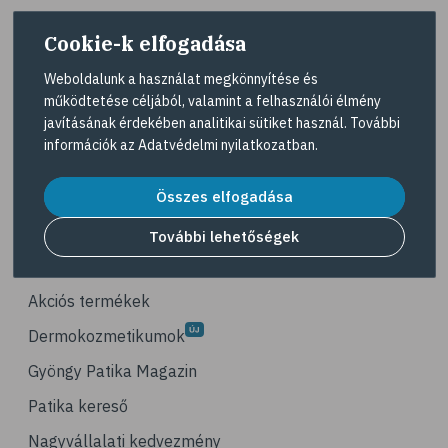
# életmódváltás
Cookie-k elfogadása
# célkitűzés
# étkezési napló
Weboldalunk a használat megkönnyítése és
működtetése céljából, valamint a felhasználói élmény
# hal
A Gyöngy gyógyszertárat közforgalmú
javításának érdekében analitikai sütiket használ. További
gyógyszertárként üzemeltető egyes gazdasági
# egészséges táplálkozás
információk az
Adatvédelmi nyilatkozatban
.
társaságok felelnek az adott gyógyszertár
# omega-3
működésért. A Gyöngy gyógyszertárak listáját és
elérhetőségeit a
Gyógyszertár kereső
oldalon
Összes elfogadása
# D-vitamin
tekintheti meg.
# A-vitamin
További lehetőségek
Navigáció
# ásványi anyagok
# reuma
Akciós termékek
# ízületi fájdalom
Dermokozmetikumok
# ízületek
Gyöngy Patika Magazin
# csontok
Patika kereső
# csontritkulás
Nagyvállalati kedvezmény