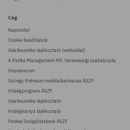
# porckopás
# derékfájás
Cég
# csonttörés
Kapcsolat
# mozgásszervi problémák
# köszvény
Cookie beállítások
# ínhüvelygyulladás
Adatkezelési tájékoztató (weboldal)
# tél
A Patika Management Kft. Versenyjogi szabályzata
# gyógynövények
Impresszum
# hipertónia
Gyöngy Prémium mobilalkalmazás ÁSZF
# magas vérnyomás
Hűségprogram ÁSZF
# vérnyomásmérés
Adatkezelési tájékoztató
# kardiológia
Hűségkártya tájékoztató
# kardiovaszkuláris betegségek
Patikai Szolgáltatások ÁSZF
# szív- és érrendszer