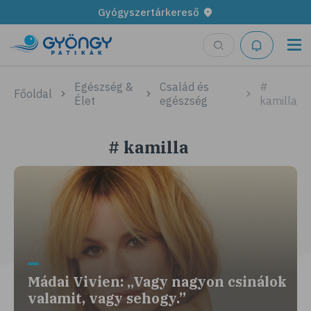
Gyógyszertárkereső
Egészség &
Család és
#
Főoldal
Élet
egészség
kamilla
# kamilla
Mádai Vivien: „Vagy nagyon csinálok
valamit, vagy sehogy.”