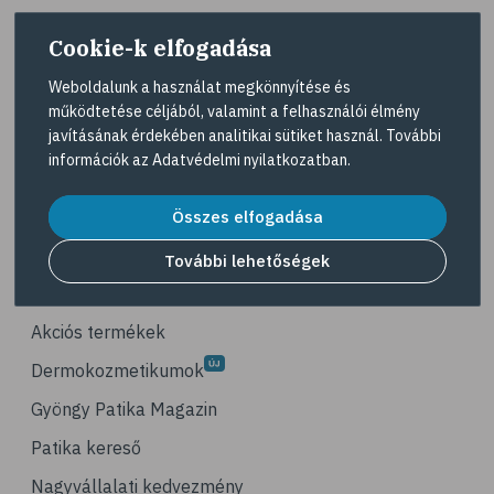
# életmódváltás
Cookie-k elfogadása
# célkitűzés
# étkezési napló
Weboldalunk a használat megkönnyítése és
működtetése céljából, valamint a felhasználói élmény
# hal
A Gyöngy gyógyszertárat közforgalmú
javításának érdekében analitikai sütiket használ. További
gyógyszertárként üzemeltető egyes gazdasági
# egészséges táplálkozás
információk az
Adatvédelmi nyilatkozatban
.
társaságok felelnek az adott gyógyszertár
# omega-3
működésért. A Gyöngy gyógyszertárak listáját és
elérhetőségeit a
Gyógyszertár kereső
oldalon
Összes elfogadása
# D-vitamin
tekintheti meg.
# A-vitamin
További lehetőségek
Navigáció
# ásványi anyagok
# reuma
Akciós termékek
# ízületi fájdalom
Dermokozmetikumok
# ízületek
Gyöngy Patika Magazin
# csontok
Patika kereső
# csontritkulás
Nagyvállalati kedvezmény