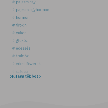
# pajzsmirigy
# pajzsmirigyhormon
# hormon
# tiroxin
# cukor
# glükóz
# édesség
# fruktóz
# édesítőszerek
# sztevia
Mutass többet >
# fogadalom
# egészséges életmód
# diéta
# fogyókúra