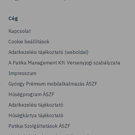
# porckopás
# derékfájás
Cég
# csonttörés
Kapcsolat
# mozgásszervi problémák
# köszvény
Cookie beállítások
# ínhüvelygyulladás
Adatkezelési tájékoztató (weboldal)
# tél
A Patika Management Kft. Versenyjogi szabályzata
# gyógynövények
Impresszum
# hipertónia
Gyöngy Prémium mobilalkalmazás ÁSZF
# magas vérnyomás
Hűségprogram ÁSZF
# vérnyomásmérés
Adatkezelési tájékoztató
# kardiológia
Hűségkártya tájékoztató
# kardiovaszkuláris betegségek
Patikai Szolgáltatások ÁSZF
# szív- és érrendszer