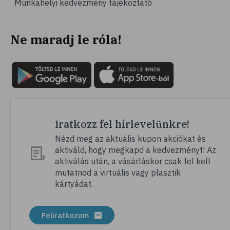
Munkahelyi kedvezmény tájékoztató
# vérnyomás
# sport
Ne maradj le róla!
# mozgás
# család
# pszichológia
# hátfájás
# gerinc
# vérnyomáscsökkentés
Iratkozz fel hírlevelünkre!
# nátha
Nézd meg az aktuális kupon akciókat és
aktiváld, hogy megkapd a kedvezményt! Az
# megfázás
aktiválás után, a vásárláskor csak fel kell
# influenza
mutatnod a virtuális vagy plasztik
kártyádat.
# fertőző betegségek
# vírusok
Feliratkozom
# köhögés