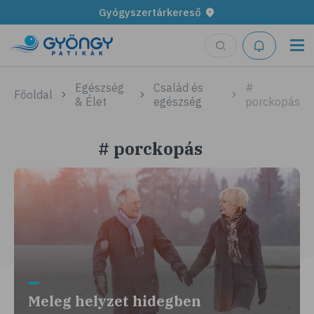
Gyógyszertárkereső
Egészség
Család és
#
Főoldal
& Élet
egészség
porckopás
# porckopás
Meleg helyzet hidegben