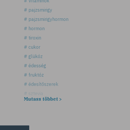
# Vitaminok
# pajzsmirigy
# pajzsmirigyhormon
# hormon
# tiroxin
# cukor
# glükóz
# édesség
# fruktóz
# édesítőszerek
# sztevia
Mutass többet >
# fogadalom
# egészséges életmód
# diéta