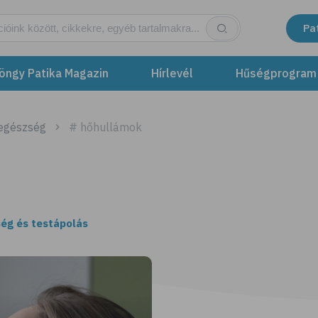
Pa
öngy Patika Magazin
Hírlevél
Hűségprogram
 egészség
# hőhullámok
ég és testápolás