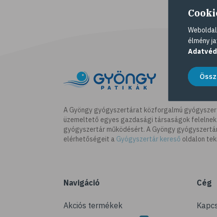
Cooki
Weboldalu
élmény ja
Adatvéd
Össz
A Gyöngy gyógyszertárat közforgalmú gyógyszer
üzemeltető egyes gazdasági társaságok felelnek
gyógyszertár működésért. A Gyöngy gyógyszertára
elérhetőségeit a
Gyógyszertár kereső
oldalon tek
Navigáció
Cég
Akciós termékek
Kapcs