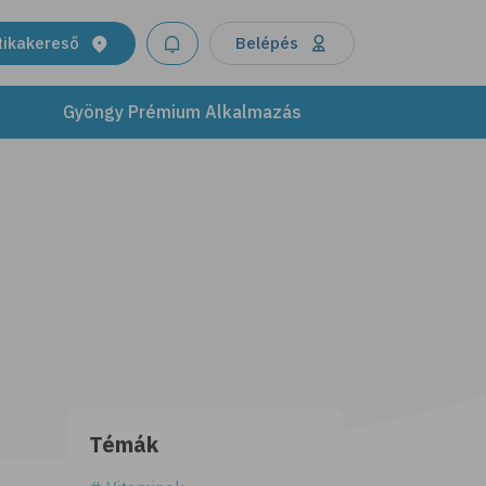
tikakereső
Belépés
Gyöngy Prémium Alkalmazás
Témák