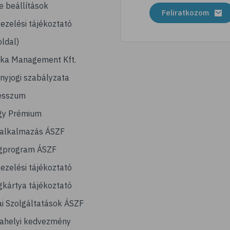
e beállítások
Feliratkozom
ezelési tájékoztató
ldal)
ika Management Kft.
nyjogi szabályzata
esszum
gy Prémium
lalkalmazás ÁSZF
gprogram ÁSZF
ezelési tájékoztató
kártya tájékoztató
ai Szolgáltatások ÁSZF
ahelyi kedvezmény