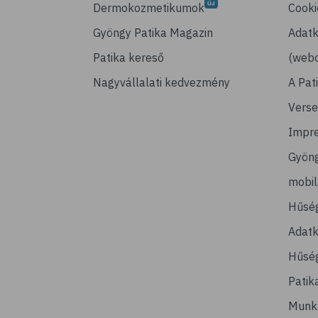
Dermokozmetikumok
Cooki
Gyöngy Patika Magazin
Adatk
Patika kereső
(webo
Nagyvállalati kedvezmény
A Pat
Verse
Impr
Gyön
mobi
Hűsé
Adatk
Hűség
Patik
Munk