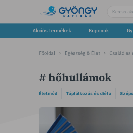
Akciós termékek
Kuponok
Gy
Főoldal
Egészség & Élet
Család és
# hőhullámok
Életmód
Táplálkozás és diéta
Széps