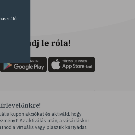
# fogyókúra
# életmódváltás
használói
# célkitűzés
# étkezési napló
# hal
Ne maradj le róla!
# egészséges táplálkozás
# omega-3
# D-vitamin
# A-vitamin
# ásványi anyagok
# reuma
hírlevelünkre!
# ízületi fájdalom
ális kupon akciókat és aktiváld, hogy
# ízületek
ményt! Az aktiválás után, a vásárláskor
# csontok
atnod a virtuális vagy plasztik kártyádat.