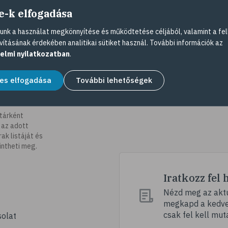
e-k elfogadása
nk a használat megkönnyítése és működtetése céljából, valamint a fel
vításának érdekében analitikai sütiket használ. További információk az
elmi nyilatkozatban
.
es elfogadása
További lehetőségek
tárként
 az adott
k listáját és
intheti meg.
Iratkozz fel 
Nézd meg az aktu
megkapd a kedvez
csak fel kell mut
olat