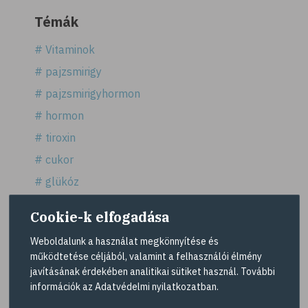
Témák
# Vitaminok
# pajzsmirigy
# pajzsmirigyhormon
# hormon
# tiroxin
# cukor
# glükóz
# édesség
Cookie-k elfogadása
# fruktóz
Weboldalunk a használat megkönnyítése és
# édesítőszerek
működtetése céljából, valamint a felhasználói élmény
# sztevia
javításának érdekében analitikai sütiket használ. További
Mutass többet >
információk az
Adatvédelmi nyilatkozatban
.
# fogadalom