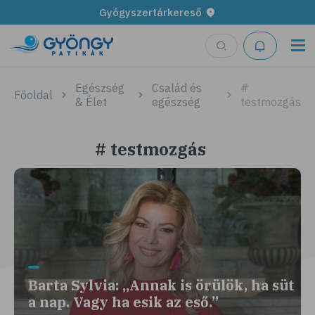
Gyógyszertárkereső
Egészség
Család és
#
Főoldal
& Élet
egészség
testmozgás
# testmozgás
Barta Sylvia: „Annak is örülök, ha süt
a nap. Vagy ha esik az eső.”