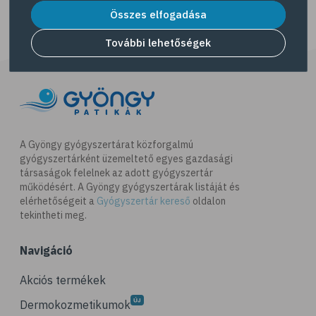
# egészséges életmód
Összes elfogadása
# diéta
További lehetőségek
# fogyókúra
# életmódváltás
# célkitűzés
# étkezési napló
# hal
A Gyöngy gyógyszertárat közforgalmú
gyógyszertárként üzemeltető egyes gazdasági
# egészséges táplálkozás
társaságok felelnek az adott gyógyszertár
# omega-3
működésért. A Gyöngy gyógyszertárak listáját és
elérhetőségeit a
Gyógyszertár kereső
oldalon
# D-vitamin
tekintheti meg.
# A-vitamin
Navigáció
# ásványi anyagok
# reuma
Akciós termékek
# ízületi fájdalom
Dermokozmetikumok