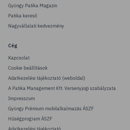
# ízületek
Gyöngy Patika Magazin
# csontok
Patika kereső
# csontritkulás
Nagyvállalati kedvezmény
# porckopás
# derékfájás
Cég
# csonttörés
Kapcsolat
# mozgásszervi problémák
# köszvény
Cookie beállítások
# ínhüvelygyulladás
Adatkezelési tájékoztató (weboldal)
# tél
A Patika Management Kft. Versenyjogi szabályzata
# gyógynövények
Impresszum
# hipertónia
Gyöngy Prémium mobilalkalmazás ÁSZF
# magas vérnyomás
Hűségprogram ÁSZF
# vérnyomásmérés
Adatkezelési tájékoztató