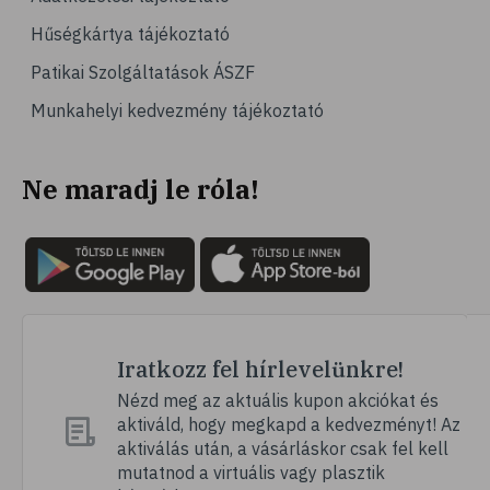
# kardiológia
Hűségkártya tájékoztató
# kardiovaszkuláris betegségek
Patikai Szolgáltatások ÁSZF
# szív- és érrendszer
Munkahelyi kedvezmény tájékoztató
# vérnyomás
# sport
Ne maradj le róla!
# mozgás
# család
# pszichológia
# hátfájás
# gerinc
# vérnyomáscsökkentés
Iratkozz fel hírlevelünkre!
# nátha
Nézd meg az aktuális kupon akciókat és
aktiváld, hogy megkapd a kedvezményt! Az
# megfázás
aktiválás után, a vásárláskor csak fel kell
# influenza
mutatnod a virtuális vagy plasztik