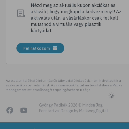
# nátha
Nézd meg az aktuális kupon akciókat és
aktiváld, hogy megkapd a kedvezményt! Az
# megfázás
aktiválás után, a vásárláskor csak fel kell
# influenza
mutatnod a virtuális vagy plasztik
kártyádat.
# fertőző betegségek
# vírusok
Feliratkozom
# köhögés
# orrfolyás
# C-vitamin
# immunrendszer
Az oldalon található információk tájékoztató jellegűek, nem helyettesítik a
szakszerű orvosi véleményt. Az információk tartalma tekintetében a Patika
# immunerősítés
Management Kft. felelősségét teljes egészében kizárja
# szellőztetés
# kézmosás
Gyöngy Patikák 2026 © Minden Jog
Fenntartva. Design by MelkwegDigital
# szépségápolás
# bőrápolás