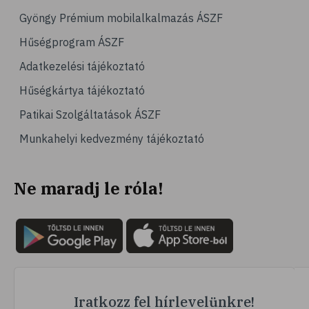
# hipertónia
Gyöngy Prémium mobilalkalmazás ÁSZF
# magas vérnyomás
Hűségprogram ÁSZF
# vérnyomásmérés
Adatkezelési tájékoztató
# kardiológia
Hűségkártya tájékoztató
# kardiovaszkuláris betegségek
Patikai Szolgáltatások ÁSZF
# szív- és érrendszer
Munkahelyi kedvezmény tájékoztató
# vérnyomás
# sport
Ne maradj le róla!
# mozgás
# család
# pszichológia
# hátfájás
# gerinc
# vérnyomáscsökkentés
Iratkozz fel hírlevelünkre!