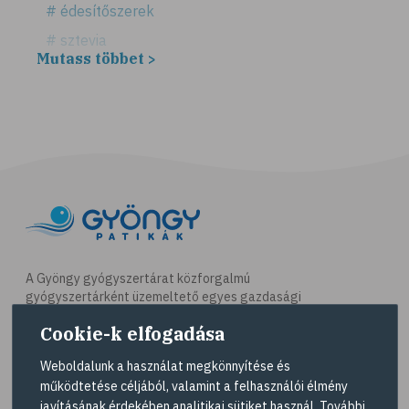
# édesítőszerek
# sztevia
Mutass többet >
# fogadalom
# egészséges életmód
# diéta
# fogyókúra
# életmódváltás
# célkitűzés
# étkezési napló
# hal
A Gyöngy gyógyszertárat közforgalmú
gyógyszertárként üzemeltető egyes gazdasági
# egészséges táplálkozás
társaságok felelnek az adott gyógyszertár
Cookie-k elfogadása
# omega-3
működésért. A Gyöngy gyógyszertárak listáját és
elérhetőségeit a
Gyógyszertár kereső
oldalon
# D-vitamin
Weboldalunk a használat megkönnyítése és
tekintheti meg.
működtetése céljából, valamint a felhasználói élmény
# A-vitamin
javításának érdekében analitikai sütiket használ. További