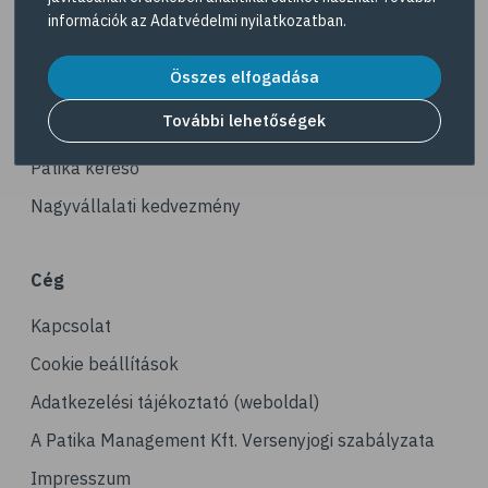
Navigáció
# ásványi anyagok
információk az
Adatvédelmi nyilatkozatban
.
# reuma
Akciós termékek
Összes elfogadása
# ízületi fájdalom
Dermokozmetikumok
# ízületek
További lehetőségek
Gyöngy Patika Magazin
# csontok
Patika kereső
# csontritkulás
Nagyvállalati kedvezmény
# porckopás
# derékfájás
Cég
# csonttörés
Kapcsolat
# mozgásszervi problémák
# köszvény
Cookie beállítások
# ínhüvelygyulladás
Adatkezelési tájékoztató (weboldal)
# tél
A Patika Management Kft. Versenyjogi szabályzata
# gyógynövények
Impresszum