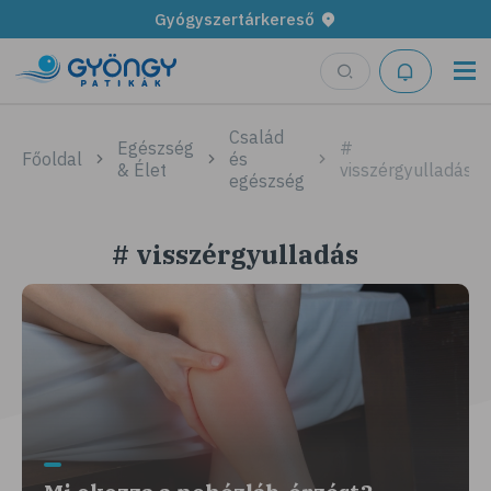
Gyógyszertárkereső
Család
Egészség
#
Főoldal
és
& Élet
visszérgyulladás
egészség
# visszérgyulladás