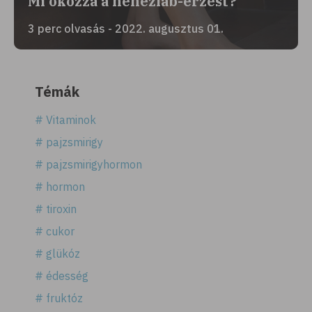
Mi okozza a nehézláb-érzést?
3 perc olvasás - 2022. augusztus 01.
Témák
# Vitaminok
# pajzsmirigy
# pajzsmirigyhormon
# hormon
# tiroxin
# cukor
# glükóz
# édesség
# fruktóz