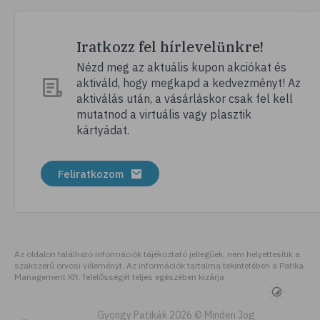
# gerinc
# vérnyomáscsökkentés
Iratkozz fel hírlevelünkre!
# nátha
Nézd meg az aktuális kupon akciókat és
aktiváld, hogy megkapd a kedvezményt! Az
# megfázás
aktiválás után, a vásárláskor csak fel kell
# influenza
mutatnod a virtuális vagy plasztik
kártyádat.
# fertőző betegségek
# vírusok
Feliratkozom
# köhögés
# orrfolyás
# C-vitamin
# immunrendszer
Az oldalon található információk tájékoztató jellegűek, nem helyettesítik a
szakszerű orvosi véleményt. Az információk tartalma tekintetében a Patika
# immunerősítés
Management Kft. felelősségét teljes egészében kizárja
# szellőztetés
# kézmosás
Gyöngy Patikák 2026 © Minden Jog