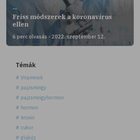
Friss módszerek a koronavírus
ellen
6 perc olvasás - 2022. szeptember 12.
Témák
# Vitaminok
# pajzsmirigy
# pajzsmirigyhormon
# hormon
# tiroxin
# cukor
# glükóz