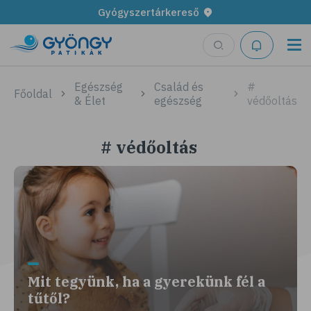
Gyógyszertárkereső
Egészség
Család és
#
Főoldal
& Élet
egészség
védőoltás
# védőoltás
Mit tegyünk, ha a gyerekünk fél a
tűtől?