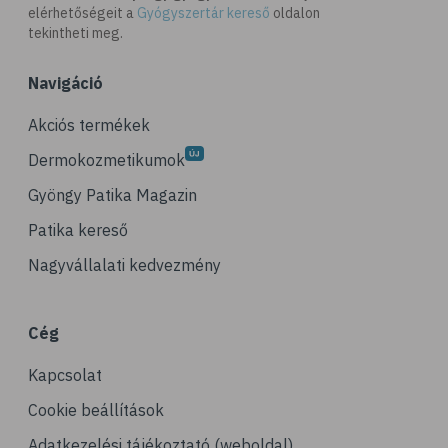
elérhetőségeit a
Gyógyszertár kereső
oldalon
# D-vitamin
tekintheti meg.
# A-vitamin
Navigáció
# ásványi anyagok
# reuma
Akciós termékek
# ízületi fájdalom
Dermokozmetikumok
# ízületek
Gyöngy Patika Magazin
# csontok
Patika kereső
# csontritkulás
Nagyvállalati kedvezmény
# porckopás
# derékfájás
Cég
# csonttörés
Kapcsolat
# mozgásszervi problémák
# köszvény
Cookie beállítások
# ínhüvelygyulladás
Adatkezelési tájékoztató (weboldal)