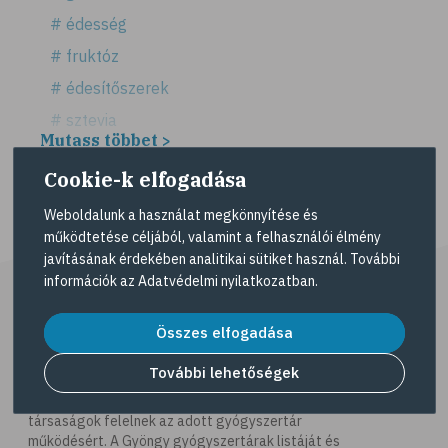
# édesség
# fruktóz
# édesítőszerek
# sztevia
Mutass többet >
# fogadalom
Cookie-k elfogadása
# egészséges életmód
# diéta
Weboldalunk a használat megkönnyítése és
működtetése céljából, valamint a felhasználói élmény
# fogyókúra
javításának érdekében analitikai sütiket használ. További
# életmódváltás
információk az
Adatvédelmi nyilatkozatban
.
# célkitűzés
Összes elfogadása
# étkezési napló
További lehetőségek
# hal
A Gyöngy gyógyszertárat közforgalmú
gyógyszertárként üzemeltető egyes gazdasági
# egészséges táplálkozás
társaságok felelnek az adott gyógyszertár
# omega-3
működésért. A Gyöngy gyógyszertárak listáját és