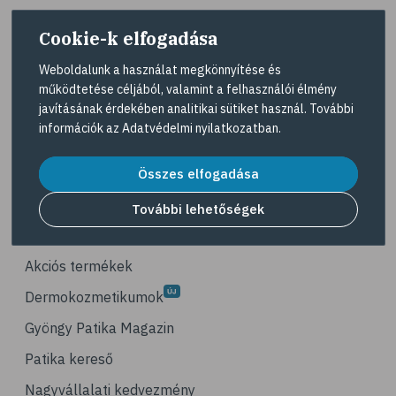
# életmódváltás
Cookie-k elfogadása
# célkitűzés
# étkezési napló
Weboldalunk a használat megkönnyítése és
működtetése céljából, valamint a felhasználói élmény
# hal
A Gyöngy gyógyszertárat közforgalmú
javításának érdekében analitikai sütiket használ. További
gyógyszertárként üzemeltető egyes gazdasági
# egészséges táplálkozás
információk az
Adatvédelmi nyilatkozatban
.
társaságok felelnek az adott gyógyszertár
# omega-3
működésért. A Gyöngy gyógyszertárak listáját és
elérhetőségeit a
Gyógyszertár kereső
oldalon
Összes elfogadása
# D-vitamin
tekintheti meg.
# A-vitamin
További lehetőségek
Navigáció
# ásványi anyagok
# reuma
Akciós termékek
# ízületi fájdalom
Dermokozmetikumok
# ízületek
Gyöngy Patika Magazin
# csontok
Patika kereső
# csontritkulás
Nagyvállalati kedvezmény