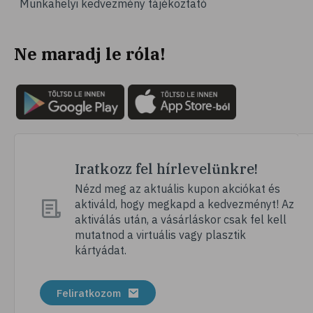
Munkahelyi kedvezmény tájékoztató
# vérnyomás
# sport
Ne maradj le róla!
# mozgás
# család
# pszichológia
# hátfájás
# gerinc
# vérnyomáscsökkentés
Iratkozz fel hírlevelünkre!
# nátha
Nézd meg az aktuális kupon akciókat és
aktiváld, hogy megkapd a kedvezményt! Az
# megfázás
aktiválás után, a vásárláskor csak fel kell
# influenza
mutatnod a virtuális vagy plasztik
kártyádat.
# fertőző betegségek
# vírusok
Feliratkozom
# köhögés