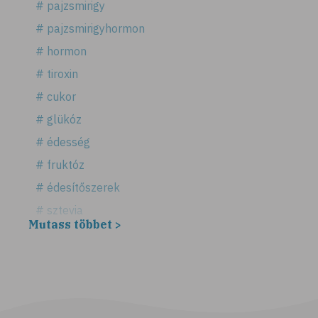
# pajzsmirigy
# pajzsmirigyhormon
# hormon
# tiroxin
# cukor
# glükóz
# édesség
# fruktóz
# édesítőszerek
# sztevia
Mutass többet >
# fogadalom
# egészséges életmód
# diéta
# fogyókúra