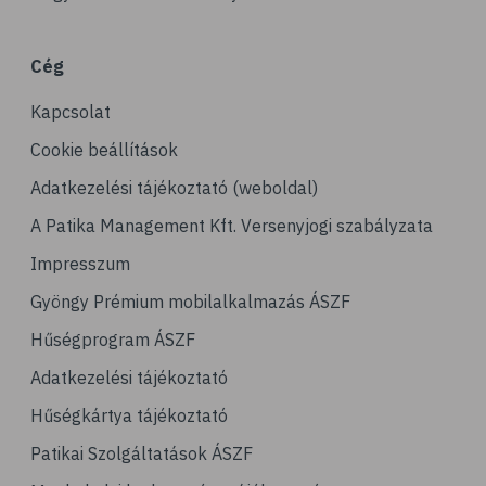
# porckopás
# derékfájás
Cég
# csonttörés
Kapcsolat
# mozgásszervi problémák
# köszvény
Cookie beállítások
# ínhüvelygyulladás
Adatkezelési tájékoztató (weboldal)
# tél
A Patika Management Kft. Versenyjogi szabályzata
# gyógynövények
Impresszum
# hipertónia
Gyöngy Prémium mobilalkalmazás ÁSZF
# magas vérnyomás
Hűségprogram ÁSZF
# vérnyomásmérés
Adatkezelési tájékoztató
# kardiológia
Hűségkártya tájékoztató
# kardiovaszkuláris betegségek
Patikai Szolgáltatások ÁSZF
# szív- és érrendszer