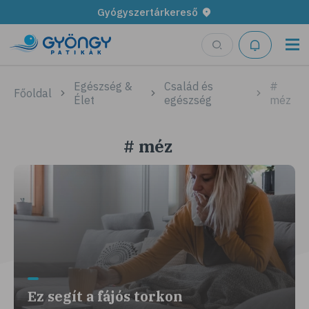
Gyógyszertárkereső
Egészség &
Család és
#
Főoldal
Élet
egészség
méz
# méz
Ez segít a fájós torkon