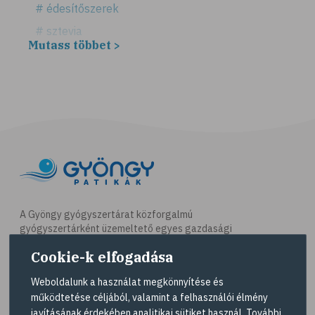
# édesítőszerek
# sztevia
Mutass többet >
# fogadalom
# egészséges életmód
# diéta
# fogyókúra
# életmódváltás
# célkitűzés
# étkezési napló
# hal
A Gyöngy gyógyszertárat közforgalmú
gyógyszertárként üzemeltető egyes gazdasági
# egészséges táplálkozás
társaságok felelnek az adott gyógyszertár
Cookie-k elfogadása
# omega-3
működésért. A Gyöngy gyógyszertárak listáját és
elérhetőségeit a
Gyógyszertár kereső
oldalon
# D-vitamin
Weboldalunk a használat megkönnyítése és
tekintheti meg.
működtetése céljából, valamint a felhasználói élmény
# A-vitamin
javításának érdekében analitikai sütiket használ. További