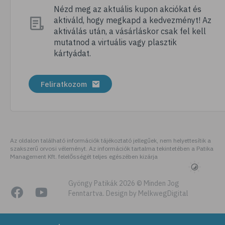
# nátha
Nézd meg az aktuális kupon akciókat és
aktiváld, hogy megkapd a kedvezményt! Az
# megfázás
aktiválás után, a vásárláskor csak fel kell
# influenza
mutatnod a virtuális vagy plasztik
kártyádat.
# fertőző betegségek
# vírusok
Feliratkozom
# köhögés
# orrfolyás
# C-vitamin
# immunrendszer
Az oldalon található információk tájékoztató jellegűek, nem helyettesítik a
szakszerű orvosi véleményt. Az információk tartalma tekintetében a Patika
# immunerősítés
Management Kft. felelősségét teljes egészében kizárja
# szellőztetés
# kézmosás
Gyöngy Patikák 2026 © Minden Jog
Fenntartva. Design by MelkwegDigital
# szépségápolás
# bőrápolás