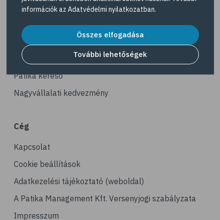
Navigáció
# ásványi anyagok
információk az
Adatvédelmi nyilatkozatban
.
# reuma
Akciós termékek
Összes elfogadása
# ízületi fájdalom
Dermokozmetikumok
# ízületek
További lehetőségek
Gyöngy Patika Magazin
# csontok
Patika kereső
# csontritkulás
Nagyvállalati kedvezmény
# porckopás
# derékfájás
Cég
# csonttörés
Kapcsolat
# mozgásszervi problémák
# köszvény
Cookie beállítások
# ínhüvelygyulladás
Adatkezelési tájékoztató (weboldal)
# tél
A Patika Management Kft. Versenyjogi szabályzata
# gyógynövények
Impresszum