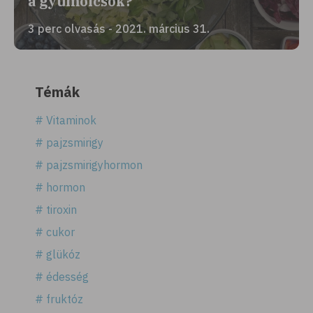
a gyümölcsök?
3 perc olvasás - 2021. március 31.
Témák
# Vitaminok
# pajzsmirigy
# pajzsmirigyhormon
# hormon
# tiroxin
# cukor
# glükóz
# édesség
# fruktóz