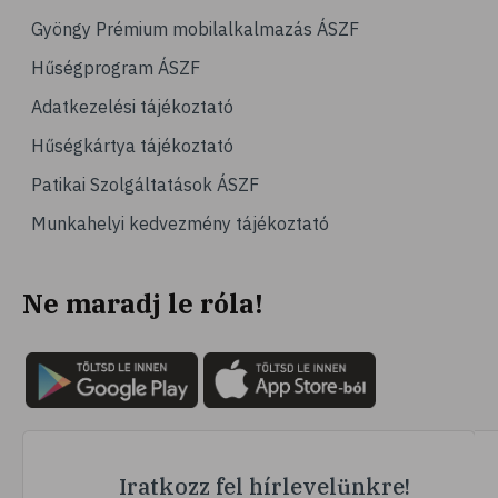
# hipertónia
Gyöngy Prémium mobilalkalmazás ÁSZF
# magas vérnyomás
Hűségprogram ÁSZF
# vérnyomásmérés
Adatkezelési tájékoztató
# kardiológia
Hűségkártya tájékoztató
# kardiovaszkuláris betegségek
Patikai Szolgáltatások ÁSZF
# szív- és érrendszer
Munkahelyi kedvezmény tájékoztató
# vérnyomás
# sport
Ne maradj le róla!
# mozgás
# család
# pszichológia
# hátfájás
# gerinc
# vérnyomáscsökkentés
Iratkozz fel hírlevelünkre!