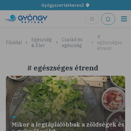
Gyógyszertárkereső
#
Egészség
Család és
Főoldal
egészséges
& Élet
egészség
étrend
# egészséges étrend
Mikor a legtáplálóbbak a zöldségek és