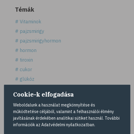
Témák
# Vitaminok
# pajzsmirigy
# pajzsmirigyhormon
# hormon
# tiroxin
# cukor
# glükóz
# édesség
Cookie-k elfogadása
# fruktóz
Weboldalunk a használat megkönnyítése és
# édesítőszerek
működtetése céljából, valamint a felhasználói élmény
# sztevia
javításának érdekében analitikai sütiket használ. További
Mutass többet >
információk az
Adatvédelmi nyilatkozatban
.
# fogadalom