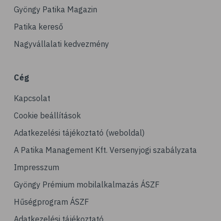
# ízületek
Gyöngy Patika Magazin
# csontok
Patika kereső
# csontritkulás
Nagyvállalati kedvezmény
# porckopás
# derékfájás
Cég
# csonttörés
Kapcsolat
# mozgásszervi problémák
# köszvény
Cookie beállítások
# ínhüvelygyulladás
Adatkezelési tájékoztató (weboldal)
# tél
A Patika Management Kft. Versenyjogi szabályzata
# gyógynövények
Impresszum
# hipertónia
Gyöngy Prémium mobilalkalmazás ÁSZF
# magas vérnyomás
Hűségprogram ÁSZF
# vérnyomásmérés
Adatkezelési tájékoztató