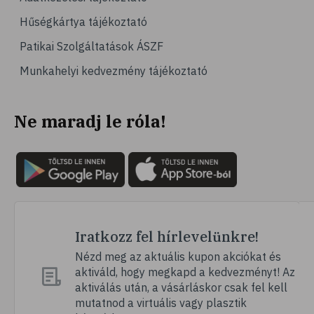
# kardiológia
Hűségkártya tájékoztató
# kardiovaszkuláris betegségek
Patikai Szolgáltatások ÁSZF
# szív- és érrendszer
Munkahelyi kedvezmény tájékoztató
# vérnyomás
# sport
Ne maradj le róla!
# mozgás
# család
# pszichológia
# hátfájás
# gerinc
# vérnyomáscsökkentés
Iratkozz fel hírlevelünkre!
# nátha
Nézd meg az aktuális kupon akciókat és
aktiváld, hogy megkapd a kedvezményt! Az
# megfázás
aktiválás után, a vásárláskor csak fel kell
# influenza
mutatnod a virtuális vagy plasztik