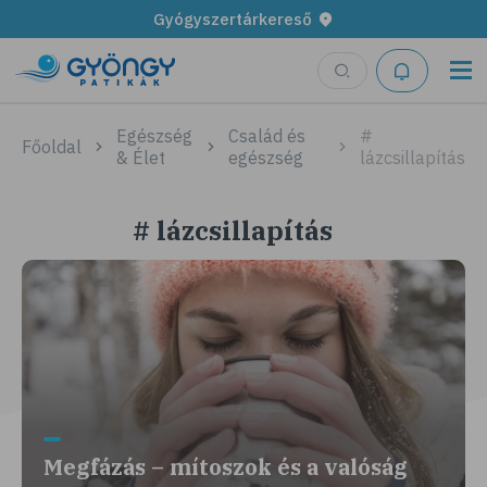
Gyógyszertárkereső
Egészség
Család és
#
Főoldal
& Élet
egészség
lázcsillapítás
# lázcsillapítás
Megfázás – mítoszok és a valóság