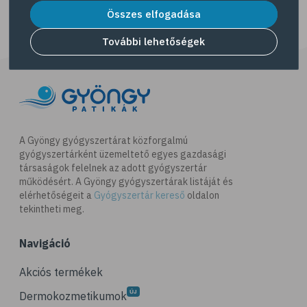
# egészséges életmód
Összes elfogadása
# diéta
További lehetőségek
# fogyókúra
# életmódváltás
# célkitűzés
# étkezési napló
# hal
A Gyöngy gyógyszertárat közforgalmú
gyógyszertárként üzemeltető egyes gazdasági
# egészséges táplálkozás
társaságok felelnek az adott gyógyszertár
# omega-3
működésért. A Gyöngy gyógyszertárak listáját és
elérhetőségeit a
Gyógyszertár kereső
oldalon
# D-vitamin
tekintheti meg.
# A-vitamin
Navigáció
# ásványi anyagok
# reuma
Akciós termékek
# ízületi fájdalom
Dermokozmetikumok