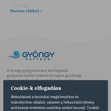
# sztevia
Mutass többet >
# fogadalom
# egészséges életmód
# diéta
# fogyókúra
# életmódváltás
# célkitűzés
# étkezési napló
# hal
A Gyöngy gyógyszertárat közforgalmú
gyógyszertárként üzemeltető egyes gazdasági
# egészséges táplálkozás
társaságok felelnek az adott gyógyszertár
# omega-3
működésért. A Gyöngy gyógyszertárak listáját és
Cookie-k elfogadása
elérhetőségeit a
Gyógyszertár kereső
oldalon
# D-vitamin
tekintheti meg.
Weboldalunk a használat megkönnyítése és
# A-vitamin
működtetése céljából, valamint a felhasználói élmény
Navigáció
javításának érdekében analitikai sütiket használ. További
# ásványi anyagok