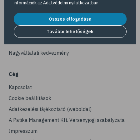
információk az
Adatvédelmi nyilatkozatban
.
# reuma
Akciós termékek
# ízületi fájdalom
Összes elfogadása
Dermokozmetikumok
# ízületek
Gyöngy Patika Magazin
További lehetőségek
# csontok
Patika kereső
# csontritkulás
Nagyvállalati kedvezmény
# porckopás
# derékfájás
Cég
# csonttörés
Kapcsolat
# mozgásszervi problémák
# köszvény
Cookie beállítások
# ínhüvelygyulladás
Adatkezelési tájékoztató (weboldal)
# tél
A Patika Management Kft. Versenyjogi szabályzata
# gyógynövények
Impresszum
# hipertónia