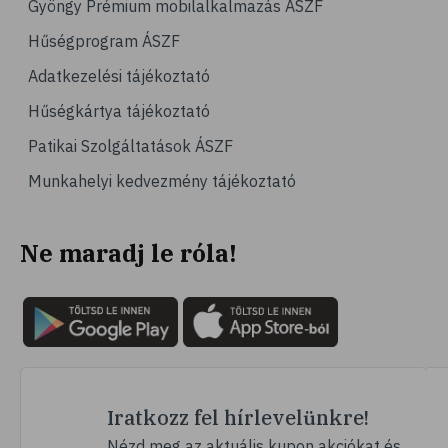
Gyöngy Prémium mobilalkalmazás ÁSZF
# magas vérnyomás
Hűségprogram ÁSZF
# vérnyomásmérés
Adatkezelési tájékoztató
# kardiológia
Hűségkártya tájékoztató
# kardiovaszkuláris betegségek
Patikai Szolgáltatások ÁSZF
# szív- és érrendszer
Munkahelyi kedvezmény tájékoztató
# vérnyomás
# sport
Ne maradj le róla!
# mozgás
# család
# pszichológia
# hátfájás
# gerinc
# vérnyomáscsökkentés
Iratkozz fel hírlevelünkre!
# nátha
Nézd meg az aktuális kupon akciókat és