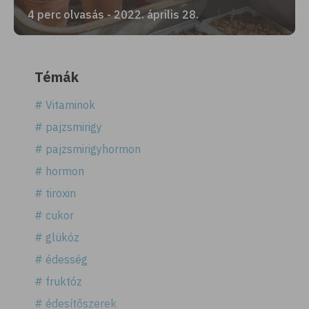
4 perc olvasás - 2022. április 28.
Témák
# Vitaminok
# pajzsmirigy
# pajzsmirigyhormon
# hormon
# tiroxin
# cukor
# glükóz
# édesség
# fruktóz
# édesítőszerek