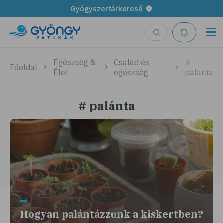
Gyógyszertárkereső
Egészség &
Család és
#
Főoldal
Élet
egészség
palánta
# palánta
Hogyan palántázzunk a kiskertben?