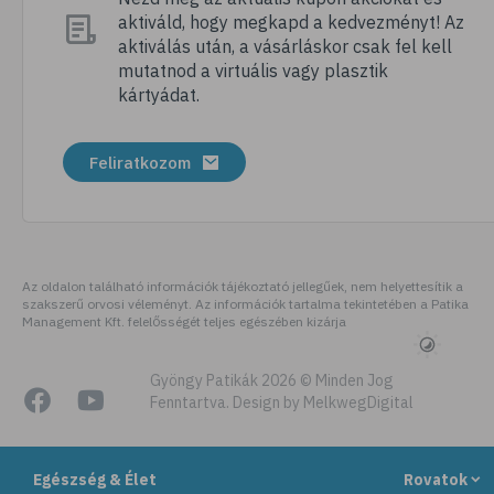
aktiváld, hogy megkapd a kedvezményt! Az
# megfázás
aktiválás után, a vásárláskor csak fel kell
# influenza
mutatnod a virtuális vagy plasztik
kártyádat.
# fertőző betegségek
# vírusok
Feliratkozom
# köhögés
# orrfolyás
# C-vitamin
# immunrendszer
Az oldalon található információk tájékoztató jellegűek, nem helyettesítik a
szakszerű orvosi véleményt. Az információk tartalma tekintetében a Patika
# immunerősítés
Management Kft. felelősségét teljes egészében kizárja
# szellőztetés
# kézmosás
Gyöngy Patikák 2026 © Minden Jog
Fenntartva. Design by MelkwegDigital
# szépségápolás
# bőrápolás
Egészség & Élet
Rovatok
# izlandi zuzmó