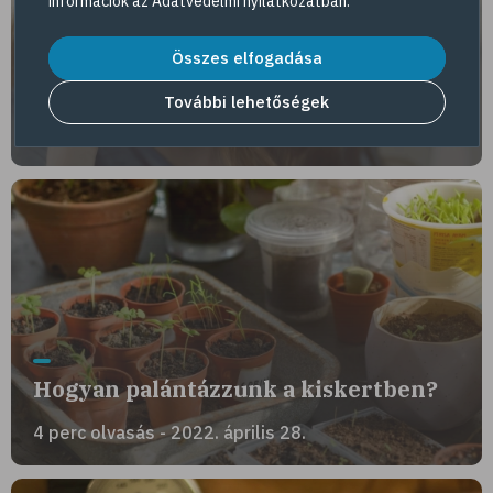
információk az
Adatvédelmi nyilatkozatban
.
Összes elfogadása
Ne fájjon a fejünk!
További lehetőségek
3 perc olvasás - 2022. április 28.
Hogyan palántázzunk a kiskertben?
4 perc olvasás - 2022. április 28.