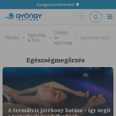
Gyógyszertárkereső
Család
Egészség
Főoldal
és
Egészségmegőrzé
& Élet
egészség
Egészségmegőrzés
A termálvíz jótékony hatása – így segít