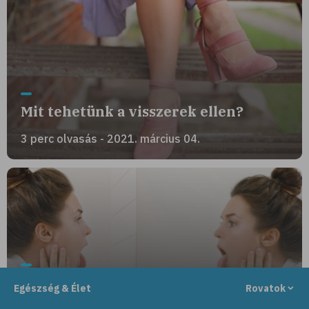
Mit tehetünk a visszerek ellen?
3 perc olvasás - 2021. március 04.
Milyen betegségekre utalhat a nyelv
Egészség & Élet
Rovatok
színe?